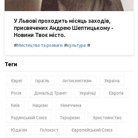
У Львові проходить місяць заходів,
присвячених Андрею Шептицькому -
Новини Твоє місто.
#
#
#
Мистецтво та розваги
культура
Теги
Євреї
Ізраїль
Антисемітизм
Україна
Росія
Дональд Трамп
Українці
Європа
Київ
Нацизм
Німеччина
Радянський Союз
Тероризм
Християнство
Юдаїзм
Голокост
Європейський Союз