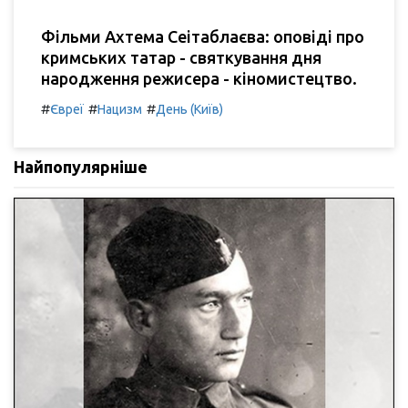
Фільми Ахтема Сеітаблаєва: оповіді про
кримських татар - святкування дня
народження режисера - кіномистецтво.
#
#
#
Євреї
Нацизм
День (Київ)
Найпопулярніше