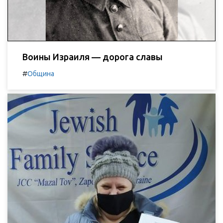
Воины Израиля — дорога славы
#
Община