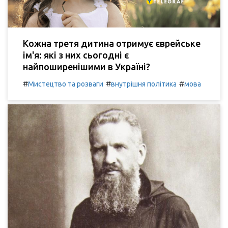
Кожна третя дитина отримує єврейське
ім'я: які з них сьогодні є
найпоширенішими в Україні?
#
#
#
Мистецтво та розваги
внутрішня політика
мова