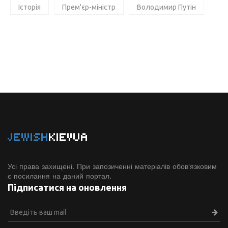
Історія
Прем'єр-міністр
Володимир Путін
JEWISH
KIEVUA
Усі права захищені. При запозиченні матеріалів обов'язковим
є посилання на даний портал.
Підписатися на оновлення