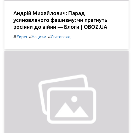
Андрій Михайлович: Парад
усиновленого фашизму: чи прагнуть
росіяни до війни — Блоги | OBOZ.UA
#
#
#
Євреї
Нацизм
Світогляд