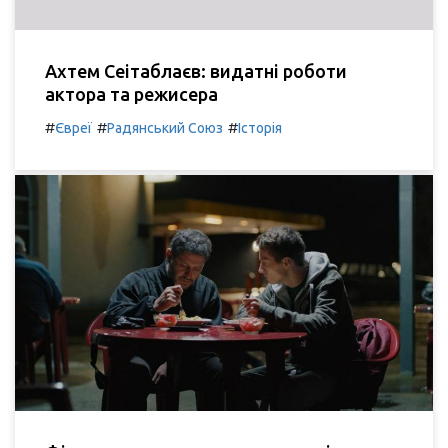
Ахтем Сеітаблаєв: видатні роботи
актора та режисера
#
#
#
Євреї
Радянський Союз
Історія