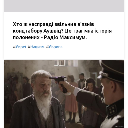
Хто ж насправді звільнив в'язнів
концтабору Аушвіц? Це трагічна історія
полонених - Радіо Максимум.
#
#
#
Євреї
Нацизм
Європа