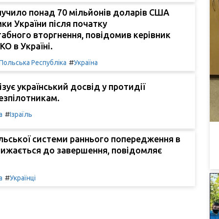
учило понад 70 мільйонів доларів США
ки України після початку
абного вторгнення, повідомив керівник
О в Україні.
#
Польська Республіка
Україна
ізує український досвід у протидії
езпілотникам.
#
а
Ізраїль
їльської системи раннього попередження в
лижається до завершення, повідомляє
#
а
Українці