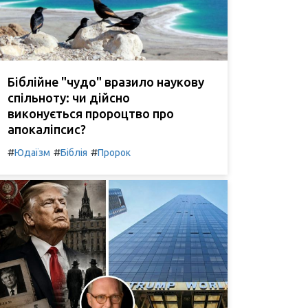
Біблійне "чудо" вразило наукову
спільноту: чи дійсно
виконується пророцтво про
апокаліпсис?
#
#
#
Юдаїзм
Біблія
Пророк