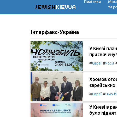
Політика
Мис
JEWISH
KIEVUA
та р
Інтерфакс-Україна
У Києві пла
присвячену 
#
#
Євреї
Росія
Хромов огол
єврейських а
#
#
Євреї
Нью-Й
У Києві в ра
було піднят