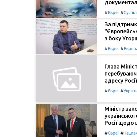
документал
#
#
Євреї
Суспі
За підтримк
"Європейськ
з боку Угор
#
#
Євреї
Європ
Глава Мініс
перебуваючи
адресу Росії
#
#
Євреї
Україн
Міністр зак
українськог
Росії щодо 
#
#
Євреї
Нациз