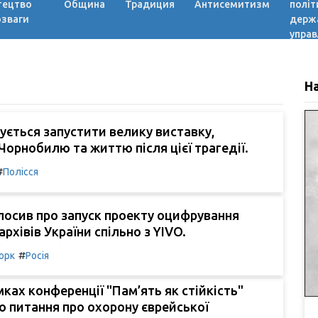
тецтво
Община
Традиция
Антисемитизм
політ
озваги
держ
управ
Н
нується запустити велику виставку,
Чорнобилю та життю після цієї трагедії.
#
Полісся
осив про запуск проекту оцифрування
рхівів України спільно з YIVO.
#
орк
Росія
мках конференції "Пам’ять як стійкість"
о питання про охорону єврейської