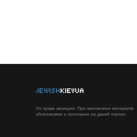
JEWISH
KIEVUA
Усі права захищені. При запозиченні матеріалів
обов'язковим є посилання на даний портал.