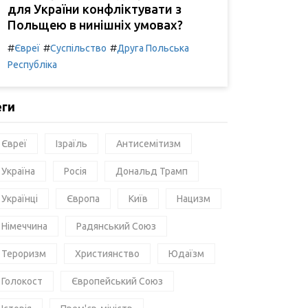
для України конфліктувати з
Польщею в нинішніх умовах?
#
#
#
Євреї
Суспільство
Друга Польська
Республіка
еги
Євреї
Ізраїль
Антисемітизм
Україна
Росія
Дональд Трамп
Українці
Європа
Київ
Нацизм
Німеччина
Радянський Союз
Тероризм
Християнство
Юдаїзм
Голокост
Європейський Союз