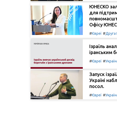
ЮНЕСКО зал
для підтрим
повномасшт
Офісу ЮНЕСК
#
#
Євреї
Друга 
Ізраїль анал
іранським б
#
#
Євреї
Україн
Запуск ізра
Україні наб
посол.
#
#
Євреї
Україн