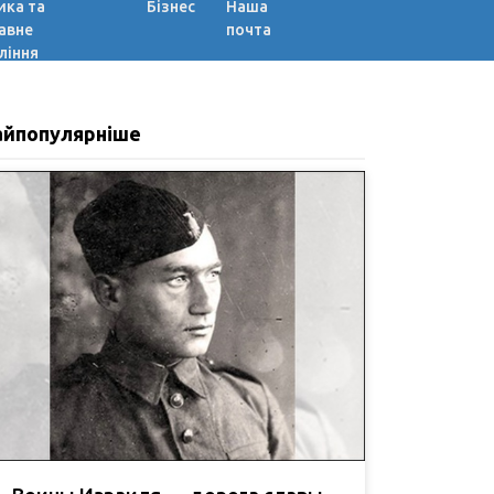
ика та
Бізнес
Наша
авне
почта
ління
айпопулярніше