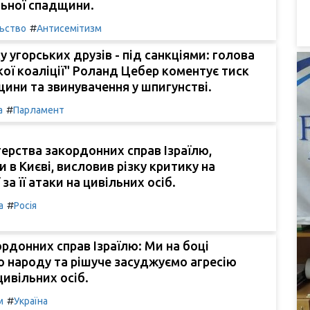
ьної спадщини.
#
льство
Антисемітизм
у угорських друзів - під санкціями: голова
ої коаліції" Роланд Цебер коментує тиск
щини та звинувачення у шпигунстві.
#
а
Парламент
терства закордонних справ Ізраїлю,
 в Києві, висловив різку критику на
 за її атаки на цивільних осіб.
#
а
Росія
ордонних справ Ізраїлю: Ми на боці
о народу та рішуче засуджуємо агресію
цивільних осіб.
#
м
Україна