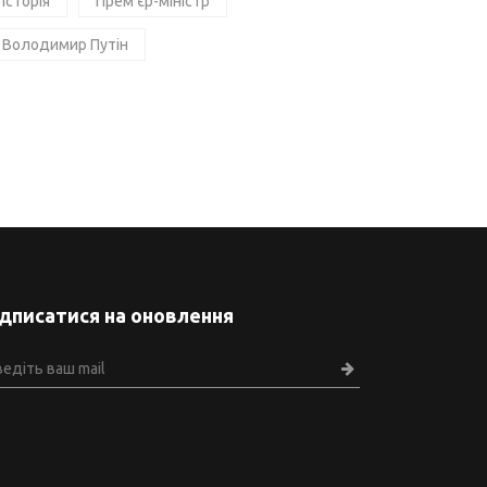
Історія
Прем'єр-міністр
Володимир Путін
ідписатися на оновлення