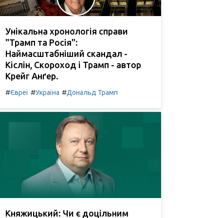
Унікальна хронологія справи
"Трамп та Росія":
Наймасштабніший скандал -
Кіслін, Скороход і Трамп - автор
Крейг Анґер.
#
#
#
Євреї
Україна
Дональд Трамп
Княжицький: Чи є доцільним