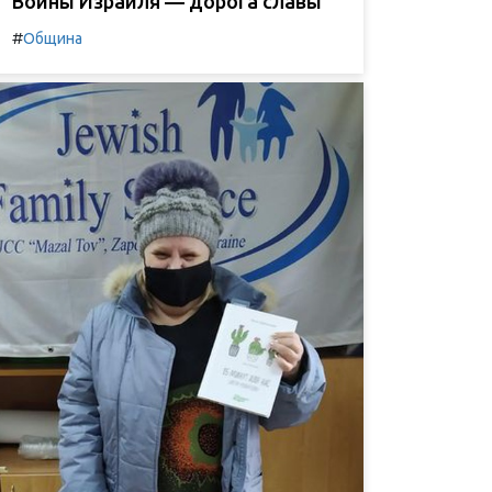
Воины Израиля — дорога славы
#
Община