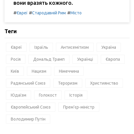
вони вразять кожного.
#
#
#
Євреї
Стародавній Рим
Місто
Теги
Євреї
Ізраїль
Антисемітизм
Україна
Росія
Дональд Трамп
Українці
Європа
Київ
Нацизм
Німеччина
Радянський Союз
Тероризм
Християнство
Юдаїзм
Голокост
Історія
Європейський Союз
Прем'єр-міністр
Володимир Путін