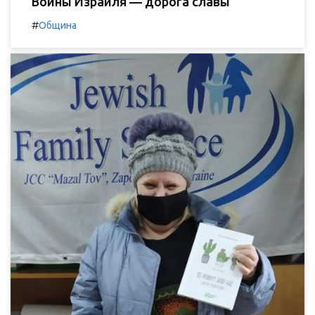
Воины Израиля — дорога славы
#
Община