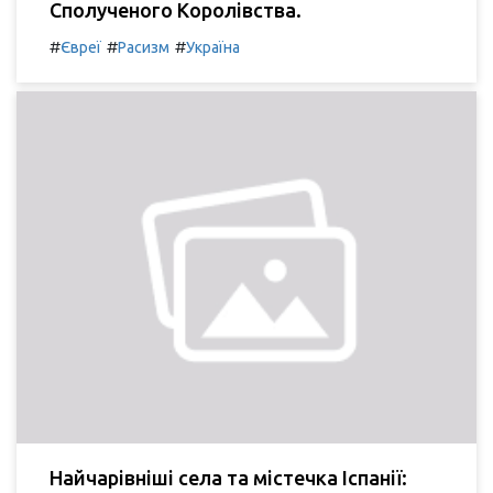
Сполученого Королівства.
#
#
#
Євреї
Расизм
Україна
Найчарівніші села та містечка Іспанії: