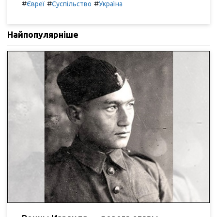
#
#
#
Євреї
Суспільство
Україна
Найпопулярніше