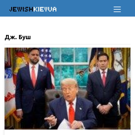
JEWISH
KIEVUA
Дж. Буш