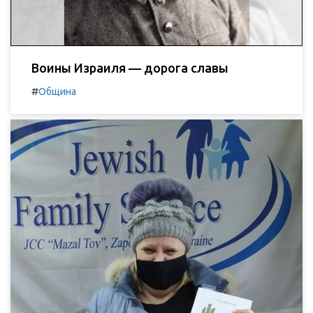
Воины Израиля — дорога славы
#
Община