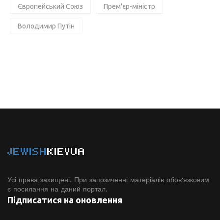
Європейський Союз
Прем'єр-міністр
Володимир Путін
JEWISH
KIEVUA
Усі права захищені. При запозиченні матеріалів обов'язковим
є посилання на даний портал.
Підписатися на оновлення