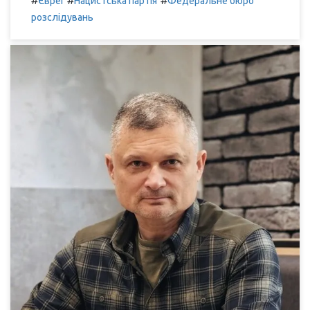
#
#
#
Євреї
Нацистська партія
Федеральне бюро
розслідувань