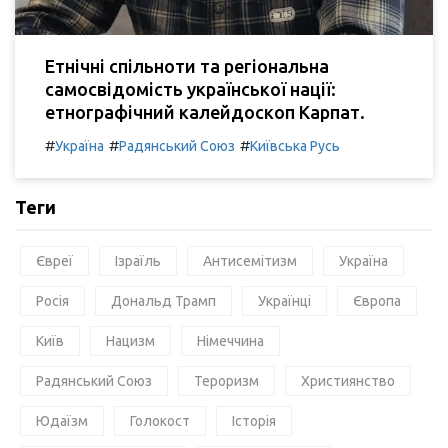
Етнічні спільноти та регіональна
самосвідомість української нації:
етнографічний калейдоскоп Карпат.
#
#
#
Україна
Радянський Союз
Київська Русь
Теги
Євреї
Ізраїль
Антисемітизм
Україна
Росія
Дональд Трамп
Українці
Європа
Київ
Нацизм
Німеччина
Радянський Союз
Тероризм
Християнство
Юдаїзм
Голокост
Історія