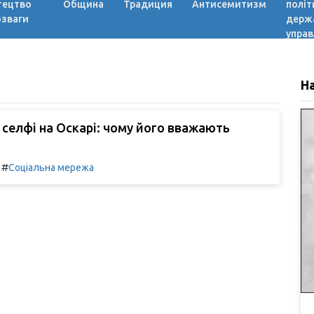
тецтво
Община
Традиция
Антисемитизм
політ
озваги
держ
управ
Н
селфі на Оскарі: чому його вважають
#
Соціальна мережа