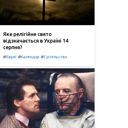
Яке релігійне свято
відзначається в Україні 14
серпня?
#
#
#
Євреї
Календар
Суспільство