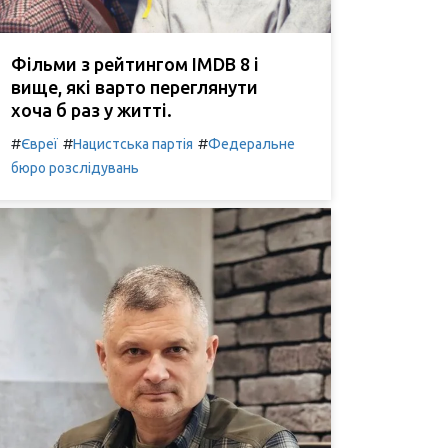
Фільми з рейтингом IMDB 8 і
вище, які варто переглянути
хоча б раз у житті.
#
#
#
Євреї
Нацистська партія
Федеральне
бюро розслідувань