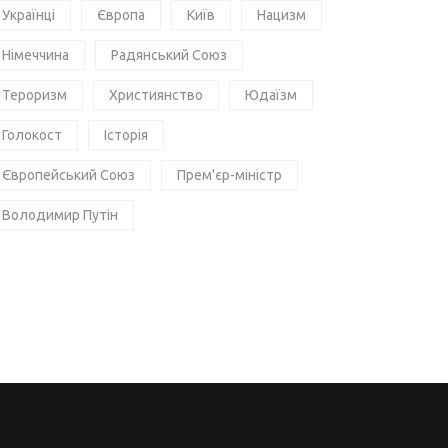
Українці
Європа
Київ
Нацизм
Німеччина
Радянський Союз
Тероризм
Християнство
Юдаїзм
Голокост
Історія
Європейський Союз
Прем'єр-міністр
Володимир Путін