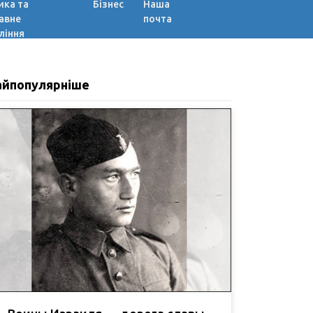
ика та
Бізнес
Наша
авне
почта
ління
айпопулярніше