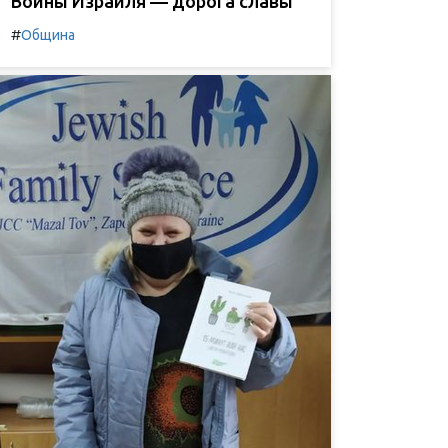
Воины Израиля — дорога славы
#
Община