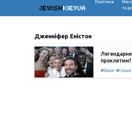
Політика
Мис
JEWISH
KIEVUA
та р
Дженніфер Еністон
Легендарне 
проклятим?
#
#
Євреї
Серце