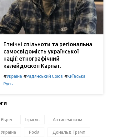
Етнічні спільноти та регіональна
самосвідомість української
нації: етнографічний
калейдоскоп Карпат.
#
#
#
Україна
Радянський Союз
Київська
Русь
еги
Євреї
Ізраїль
Антисемітизм
Україна
Росія
Дональд Трамп