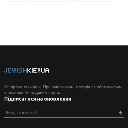
JEWISH
KIEVUA
Усі права захищені. При запозиченні матеріалів обов'язковим
є посилання на даний портал.
Підписатися на оновлення