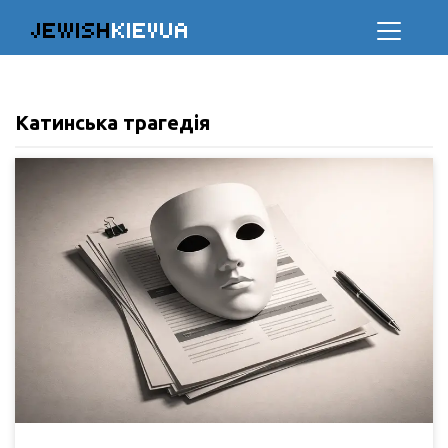
JEWISH
KIEVUA
Катинська трагедія