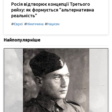
Росія відтворює концепції Третього
рейху: як формується "альтернативна
реальність"
#
#
#
Євреї
Німеччина
Нацизм
Найпопулярніше