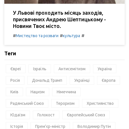
У Львові проходить місяць заходів,
присвячених Андрею Шептицькому -
Новини Твоє місто.
#
#
#
Мистецтво та розваги
культура
Теги
Євреї
Ізраїль
Антисемітизм
Україна
Росія
Дональд Трамп
Українці
Європа
Київ
Нацизм
Німеччина
Радянський Союз
Тероризм
Християнство
Юдаїзм
Голокост
Європейський Союз
Історія
Прем'єр-міністр
Володимир Путін