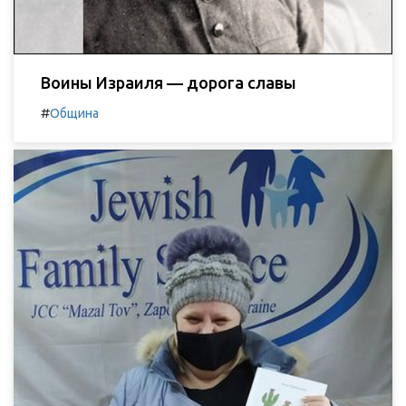
Воины Израиля — дорога славы
#
Община