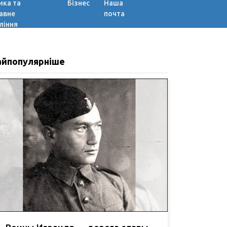
ика та
Бізнес
Наша
авне
почта
ління
айпопулярніше