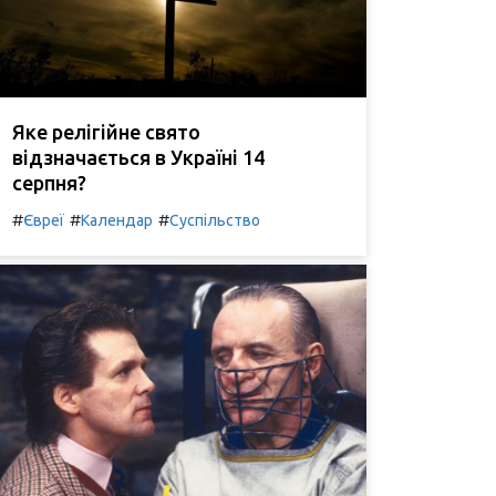
Яке релігійне свято
відзначається в Україні 14
серпня?
#
#
#
Євреї
Календар
Суспільство