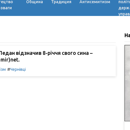
тецтво
Община
Традиция
Антисемитизм
політ
озваги
держ
управ
Н
едан відзначив 8-річчя свого сина –
mir)net.
#
їзм
Чернівці