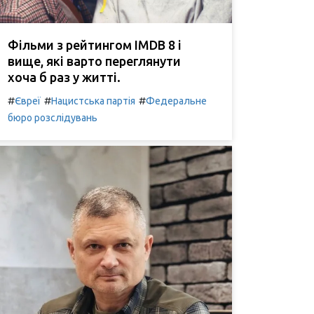
Фільми з рейтингом IMDB 8 і
вище, які варто переглянути
хоча б раз у житті.
#
#
#
Євреї
Нацистська партія
Федеральне
бюро розслідувань