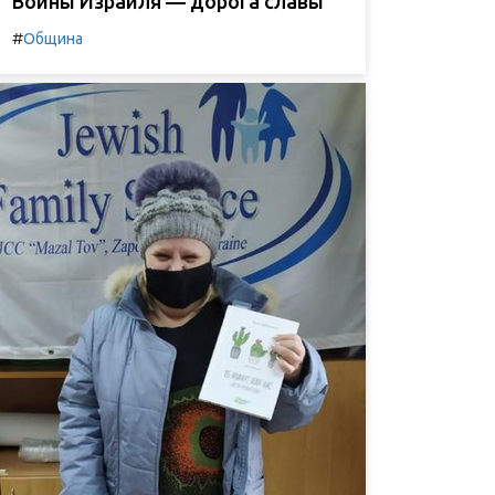
Воины Израиля — дорога славы
#
Община