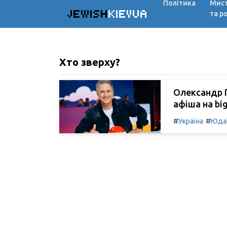
Політика
Мис
JEWISH
KIEVUA
та р
Хто зверху?
Олександр П
афіша на big
#
#
Україна
Юда