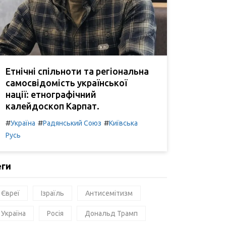
Етнічні спільноти та регіональна
самосвідомість української
нації: етнографічний
калейдоскоп Карпат.
#
#
#
Україна
Радянський Союз
Київська
Русь
еги
Євреї
Ізраїль
Антисемітизм
Україна
Росія
Дональд Трамп