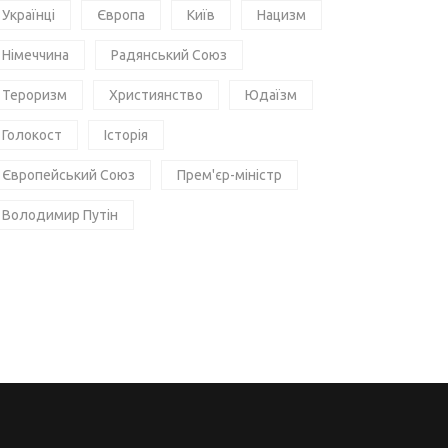
Українці
Європа
Київ
Нацизм
Німеччина
Радянський Союз
Тероризм
Християнство
Юдаїзм
Голокост
Історія
Європейський Союз
Прем'єр-міністр
Володимир Путін