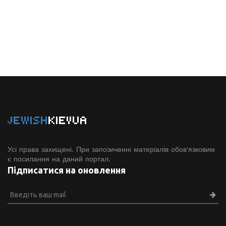
JEWISH
KIEVUA
Усі права захищені. При запозиченні матеріалів обов'язковим
є посилання на даний портал.
Підписатися на оновлення