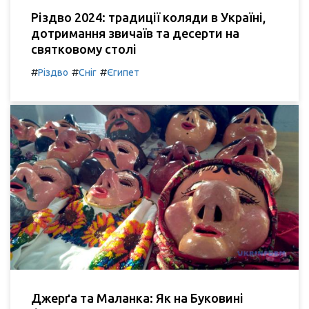
Різдво 2024: традиції коляди в Україні,
дотримання звичаїв та десерти на
святковому столі
#
#
#
Різдво
Сніг
Єгипет
Джерґа та Маланка: Як на Буковині