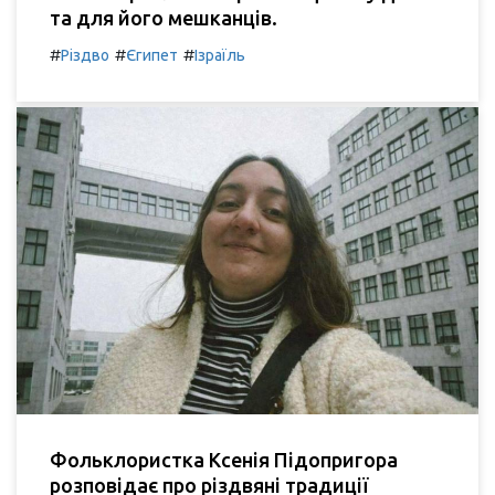
та для його мешканців.
#
#
#
Різдво
Єгипет
Ізраїль
Фольклористка Ксенія Підопригора
розповідає про різдвяні традиції