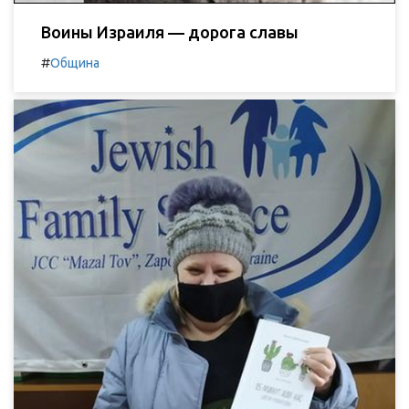
Воины Израиля — дорога славы
#
Община