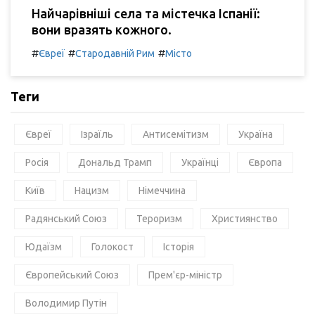
Найчарівніші села та містечка Іспанії:
вони вразять кожного.
#
#
#
Євреї
Стародавній Рим
Місто
Теги
Євреї
Ізраїль
Антисемітизм
Україна
Росія
Дональд Трамп
Українці
Європа
Київ
Нацизм
Німеччина
Радянський Союз
Тероризм
Християнство
Юдаїзм
Голокост
Історія
Європейський Союз
Прем'єр-міністр
Володимир Путін