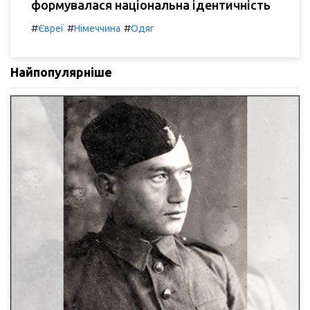
формувалася національна ідентичність
#
#
#
Євреї
Німеччина
Одяг
Найпопулярніше