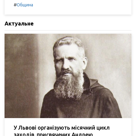
#
Община
Актуальне
У Львові організують місячний цикл
заходів, присвячених Андрею