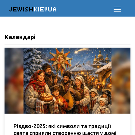
JEWISH
KIEVUA
Календарі
Різдво-2025: які символи та традиції
свята сприяли створенню щастя у домі