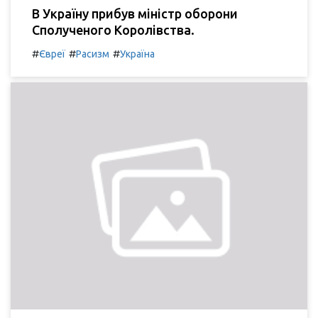
В Україну прибув міністр оборони
Сполученого Королівства.
#
#
#
Євреї
Расизм
Україна