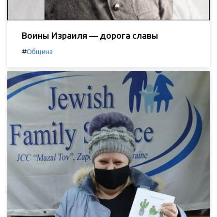
Воины Израиля — дорога славы
#
Община