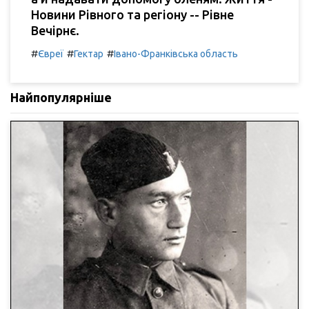
Новини Рівного та регіону -- Рівне
Вечірнє.
#
#
#
Євреї
Гектар
Івано-Франківська область
Найпопулярніше