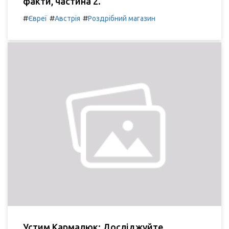
факти, частина 2.
#
#
#
Євреї
Австрія
Роздрібний магазин
Устим Кармалюк: Досліджуйте