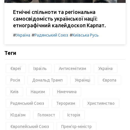
Етнічні спільноти та регіональна
самосвідомість української нації:
етнографічний калейдоскоп Карпат.
#
#
#
Україна
Радянський Союз
Київська Русь
Теги
Євреї
Ізраїль
Антисемітизм
Україна
Росія
Дональд Трамп
Українці
Європа
Київ
Нацизм
Німеччина
Радянський Союз
Тероризм
Християнство
Юдаїзм
Голокост
Історія
Європейський Союз
Прем'єр-міністр