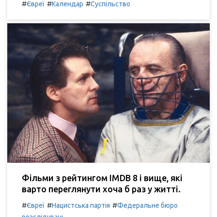
#
#
#
Євреї
Календар
Суспільство
Фільми з рейтингом IMDB 8 і вище, які
варто переглянути хоча б раз у житті.
#
#
#
Євреї
Нацистська партія
Федеральне бюро