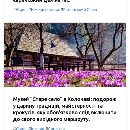
#
#
#
Євреї
Німецька мова
Радянський Союз
Музей "Старе село" в Колочаві: подорож
у царину традицій, майстерності та
крокусів, яку обов'язково слід включити
до свого вихідного маршруту.
#
#
#
Євреї
Історія
Синагога