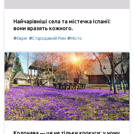
Найчарівніші села та містечка Іспанії:
вони вразять кожного.
#
#
#
Євреї
Стародавній Рим
Місто
Колочава — це не тільки крокуси: у чому