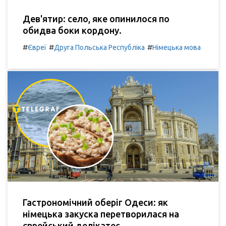
Дев'ятир: село, яке опинилося по
обидва боки кордону.
#
#
#
Євреї
Друга Польська Республіка
Німецька мова
Гастрономічний оберіг Одеси: як
німецька закуска перетворилася на
єврейський делікатес.