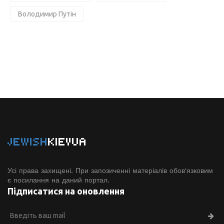
Володимир Путін
JEWISH
KIEVUA
Усі права захищені. При запозиченні матеріалів обов'язковим
є посилання на даний портал.
Підписатися на оновлення