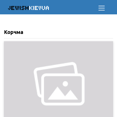
JEWISH
KIEVUA
Корчма