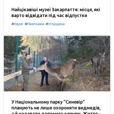
Найцікавіші музеї Закарпаття: місця, які
варто відвідати під час відпустки
#
#
#
Євреї
Німеччина
Угорщина
У Національному парку "Синевір"
планують не лише охороняти ведмедів,
а й надавати допомогу оленям. Життя -