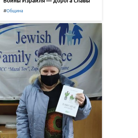
Воины Израиля — дорога славы
#
Община