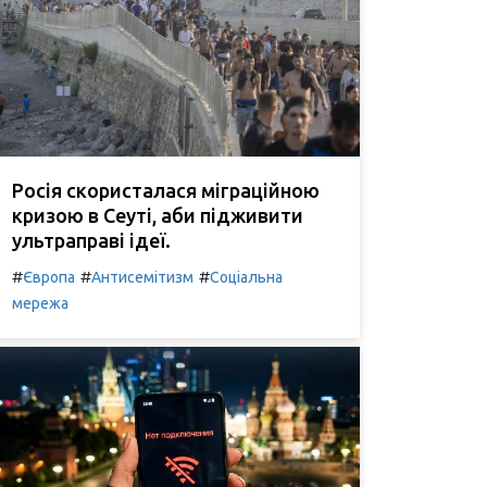
Росія скористалася міграційною
кризою в Сеуті, аби підживити
ультраправі ідеї.
#
#
#
Європа
Антисемітизм
Соціальна
мережа