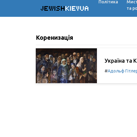
Політика
Мис
JEWISH
KIEVUA
та р
Коренизація
Україна та 
#
Адольф Гітле