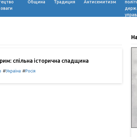
тецтво
Община
Традиция
Антисемитизм
політ
озваги
держ
управ
Н
Крим: спільна історична спадщина
#
#
р
Україна
Росія