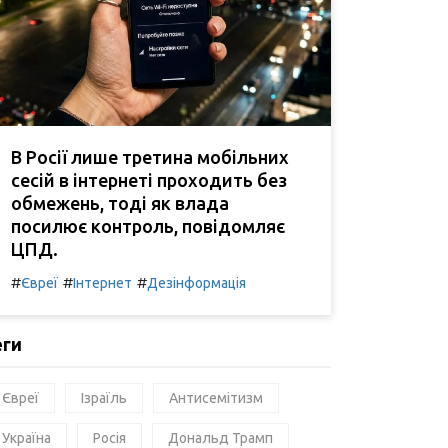
В Росії лише третина мобільних
сесій в інтернеті проходить без
обмежень, тоді як влада
посилює контроль, повідомляє
ЦПД.
#
#
#
Євреї
Інтернет
Дезінформація
еги
Євреї
Ізраїль
Антисемітизм
Україна
Росія
Дональд Трамп