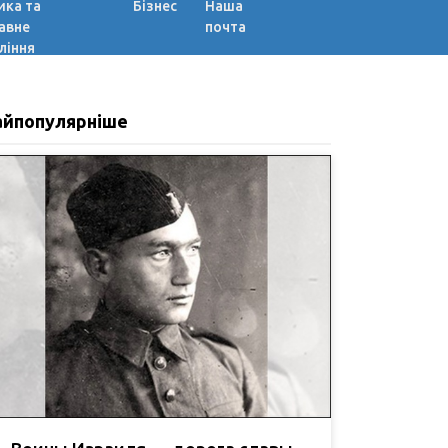
ика та
Бізнес
Наша
авне
почта
ління
айпопулярніше