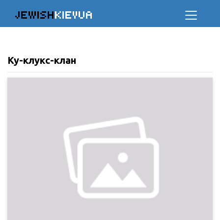
JEWISH
KIEVUA
Ку-клукс-клан