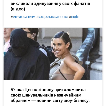
викликали здивування у своїх фанатів
(відео)
#
#
#
Антисемітизм
Соціальна мережа
Індія
Б'янка Цензорі знову приголомшила
своїх шанувальників незвичайним
вбранням — новини світу шоу-бізнесу.