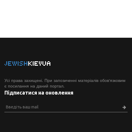
JEWISH
KIEVUA
Усі права захищені. При запозиченні матеріалів обов'язковим
є посилання на даний портал.
Підписатися на оновлення