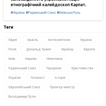
етнографічний калейдоскоп Карпат.
#
#
#
Україна
Радянський Союз
Київська Русь
Теги
Євреї
Ізраїль
Антисемітизм
Україна
Росія
Дональд Трамп
Українці
Європа
Київ
Нацизм
Німеччина
Радянський Союз
Тероризм
Християнство
Юдаїзм
Голокост
Історія
Європейський Союз
Прем'єр-міністр
Володимир Путін