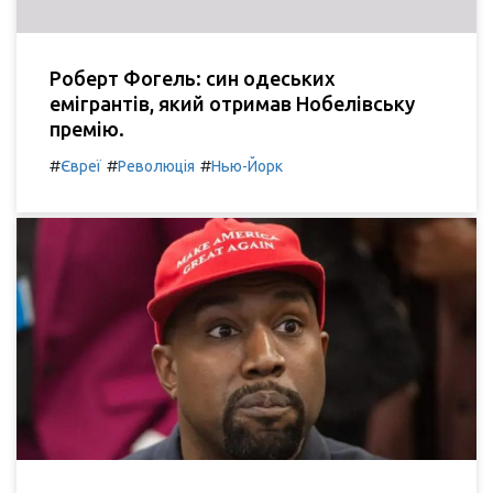
Роберт Фогель: син одеських
емігрантів, який отримав Нобелівську
премію.
#
#
#
Євреї
Революція
Нью-Йорк