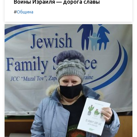
Воины Израиля — дорога славы
#
Община