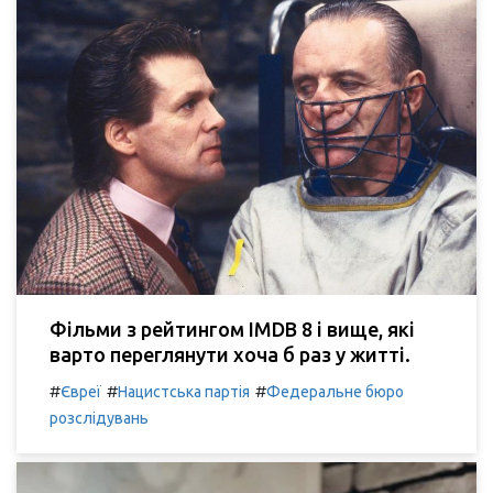
Фільми з рейтингом IMDB 8 і вище, які
варто переглянути хоча б раз у житті.
#
#
#
Євреї
Нацистська партія
Федеральне бюро
розслідувань