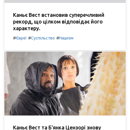
Каньє Вест встановив суперечливий
рекорд, що цілком відповідає його
характеру.
#
#
#
Євреї
Суспільство
Нацизм
Каньє Вест та Б'янка Цензорі знову