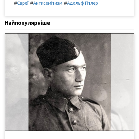
#
#
#
Євреї
Антисемітизм
Адольф Гітлер
Найпопулярніше