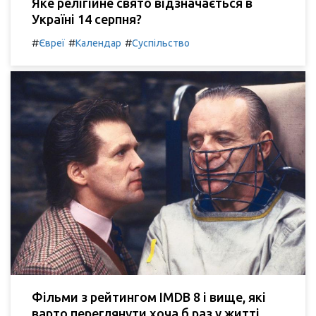
Яке релігійне свято відзначається в
Україні 14 серпня?
#
#
#
Євреї
Календар
Суспільство
Фільми з рейтингом IMDB 8 і вище, які
варто переглянути хоча б раз у житті.