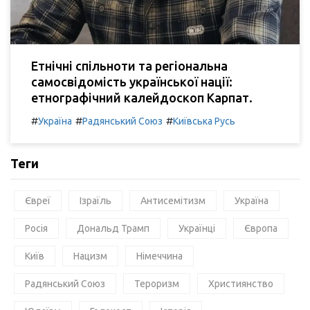
Етнічні спільноти та регіональна
самосвідомість української нації:
етнографічний калейдоскоп Карпат.
#
#
#
Україна
Радянський Союз
Київська Русь
Теги
Євреї
Ізраїль
Антисемітизм
Україна
Росія
Дональд Трамп
Українці
Європа
Київ
Нацизм
Німеччина
Радянський Союз
Тероризм
Християнство