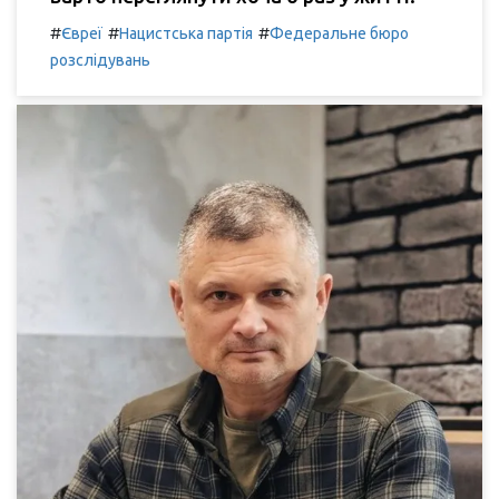
#
#
#
Євреї
Нацистська партія
Федеральне бюро
розслідувань