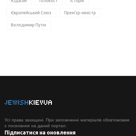
Юдаїзм
Голокост
Історія
Європейський Союз
Прем'єр-міністр
Володимир Путін
JEWISH
KIEVUA
Усі права захищені. При запозиченні матеріалів обов'язковим
є посилання на даний портал.
Підписатися на оновлення