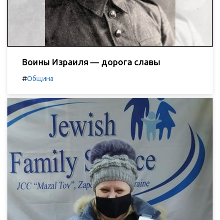
Воины Израиля — дорога славы
#
Община