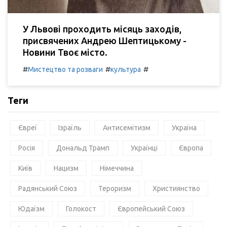
У Львові проходить місяць заходів,
присвячених Андрею Шептицькому -
Новини Твоє місто.
#
#
#
Мистецтво та розваги
культура
Теги
Євреї
Ізраїль
Антисемітизм
Україна
Росія
Дональд Трамп
Українці
Європа
Київ
Нацизм
Німеччина
Радянський Союз
Тероризм
Християнство
Юдаїзм
Голокост
Європейський Союз