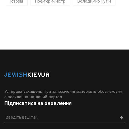
Історія
Прем'єр-міністр
Володимир Путін
JEWISH
KIEVUA
Усі права захищені. При запозиченні матеріалів обов'язковим
є посилання на даний портал.
Підписатися на оновлення