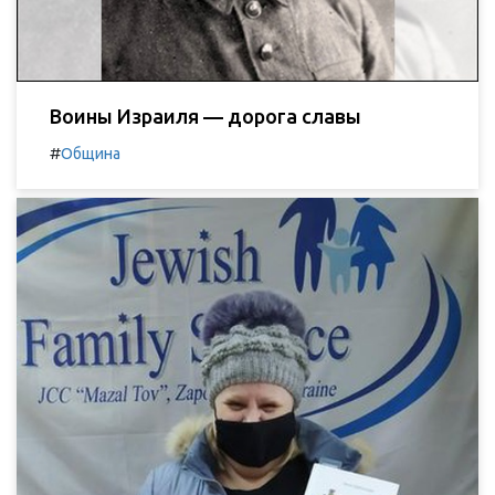
Воины Израиля — дорога славы
#
Община