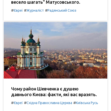
весело шагать" Матусовського.
#
#
#
Євреї
Журналіст
Радянський Союз
Чому район Шевченка є душею
давнього Києва: факти, які вас вразять.
#
#
#
Євреї
Східна Православна Церква
Київська Русь