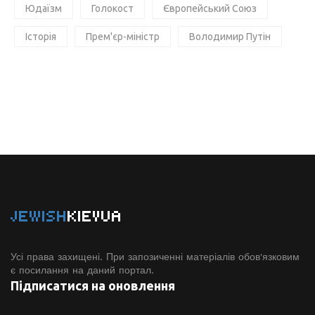
Юдаїзм
Голокост
Європейський Союз
Історія
Прем'єр-міністр
Володимир Путін
JEWISH
KIEVUA
Усі права захищені. При запозиченні матеріалів обов'язковим
є посилання на даний портал.
Підписатися на оновлення