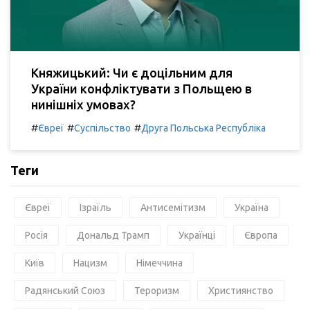
Княжицький: Чи є доцільним для
України конфліктувати з Польщею в
нинішніх умовах?
#
#
#
Євреї
Суспільство
Друга Польська Республіка
Теги
Євреї
Ізраїль
Антисемітизм
Україна
Росія
Дональд Трамп
Українці
Європа
Київ
Нацизм
Німеччина
Радянський Союз
Тероризм
Християнство