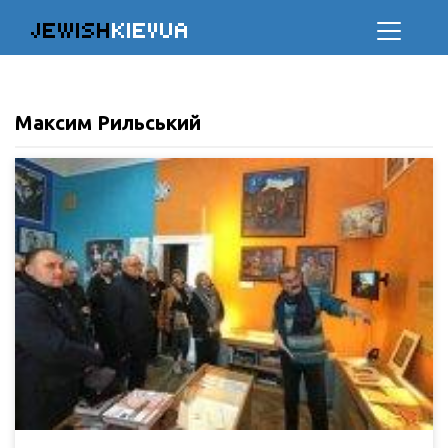
JEWISH
KIEVUA
Максим Рильський