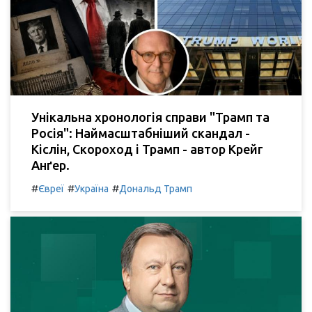
Унікальна хронологія справи "Трамп та
Росія": Наймасштабніший скандал -
Кіслін, Скороход і Трамп - автор Крейг
Анґер.
#
#
#
Євреї
Україна
Дональд Трамп