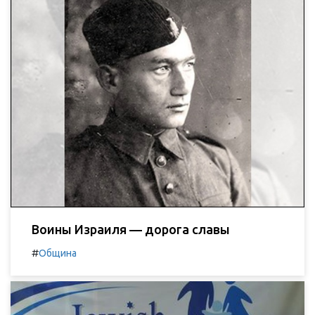
Воины Израиля — дорога славы
#
Община