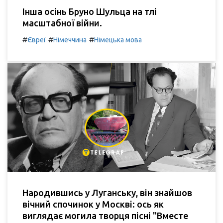
Інша осінь Бруно Шульца на тлі
масштабної війни.
#
#
#
Євреї
Німеччина
Німецька мова
Народившись у Луганську, він знайшов
вічний спочинок у Москві: ось як
виглядає могила творця пісні "Вместе