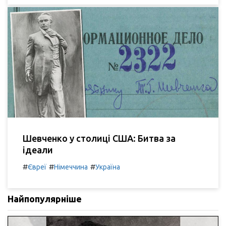
Шевченко у столиці США: Битва за
ідеали
#
#
#
Євреї
Німеччина
Україна
Найпопулярніше