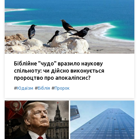
Біблійне "чудо" вразило наукову
спільноту: чи дійсно виконується
пророцтво про апокаліпсис?
#
#
#
Юдаїзм
Біблія
Пророк