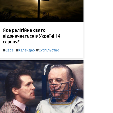
Яке релігійне свято
відзначається в Україні 14
серпня?
#
#
#
Євреї
Календар
Суспільство