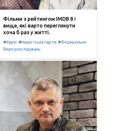
Фільми з рейтингом IMDB 8 і
вище, які варто переглянути
хоча б раз у житті.
#
#
#
Євреї
Нацистська партія
Федеральне
бюро розслідувань