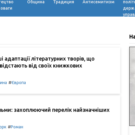
тецтво
Община
Традиция
Антисемитизм
політ
озваги
держ
управ
Н
і адаптації літературних творів, що
 відстають від своїх книжкових
#
чина
Європа
льми: захоплюючий перелік найзначніших
#
орк
Роман