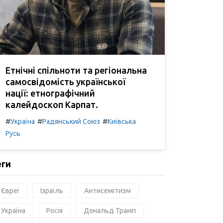
Етнічні спільноти та регіональна
самосвідомість української
нації: етнографічний
калейдоскоп Карпат.
#
#
#
Україна
Радянський Союз
Київська
Русь
еги
Євреї
Ізраїль
Антисемітизм
Україна
Росія
Дональд Трамп