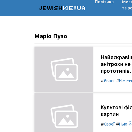
Політика
Мис
JEWISH
KIEVUA
та р
Маріо Пузо
Найяскравіш
анітрохи не
прототипів.
#
#
Євреї
Німеч
Культові фі
картин
#
#
Євреї
Нью-Й