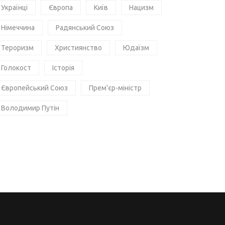
Українці
Європа
Київ
Нацизм
Німеччина
Радянський Союз
Тероризм
Християнство
Юдаїзм
Голокост
Історія
Європейський Союз
Прем'єр-міністр
Володимир Путін