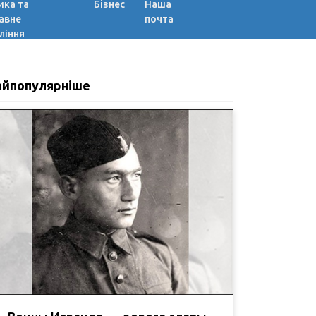
ика та
Бізнес
Наша
авне
почта
ління
айпопулярніше