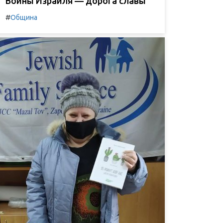
Воины Израиля — дорога славы
#
Община