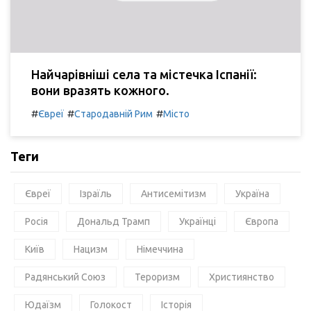
Найчарівніші села та містечка Іспанії:
вони вразять кожного.
#
#
#
Євреї
Стародавній Рим
Місто
Теги
Євреї
Ізраїль
Антисемітизм
Україна
Росія
Дональд Трамп
Українці
Європа
Київ
Нацизм
Німеччина
Радянський Союз
Тероризм
Християнство
Юдаїзм
Голокост
Історія