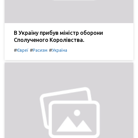
В Україну прибув міністр оборони
Сполученого Королівства.
#
#
#
Євреї
Расизм
Україна