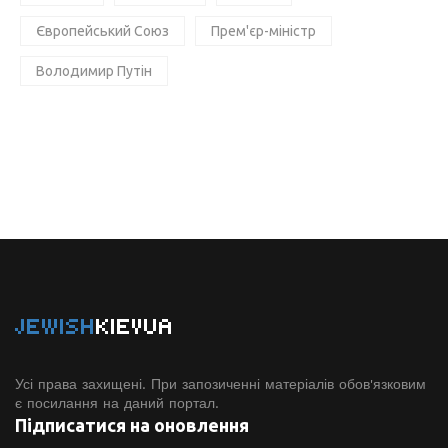
Європейський Союз
Прем'єр-міністр
Володимир Путін
JEWISH
KIEVUA
Усі права захищені. При запозиченні матеріалів обов'язковим
є посилання на даний портал.
Підписатися на оновлення