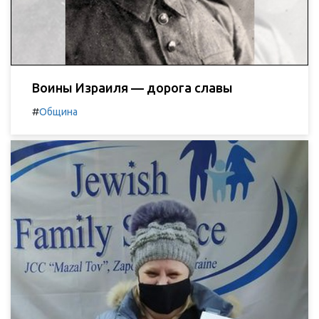
Воины Израиля — дорога славы
#
Община