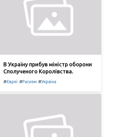
В Україну прибув міністр оборони
Сполученого Королівства.
#
#
#
Євреї
Расизм
Україна