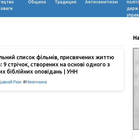
тецтво
Община
Традиция
Антисемитизм
політ
озваги
держ
управ
Н
льний список фільмів, присвячених життю
: 9 стрічок, створених на основі одного з
х біблійних оповідань | УНН
#
давній Рим
Німеччина