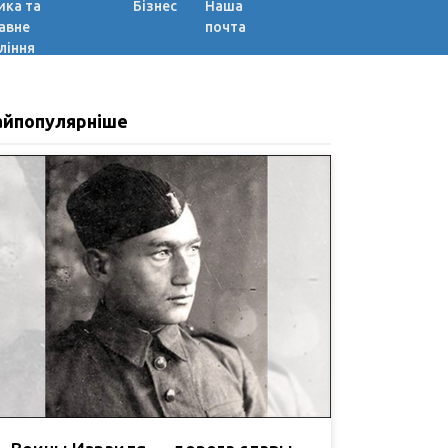
ика та
Бізнес
Наша
авне
почта
ління
айпопулярніше