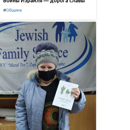
Воины Израиля — дорога славы
#
Община