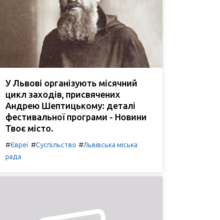
У Львові організують місячний
цикл заходів, присвячених
Андрею Шептицькому: деталі
фестивальної програми - Новини
Твоє місто.
#
#
#
Євреї
Суспільство
Львівська міська
рада