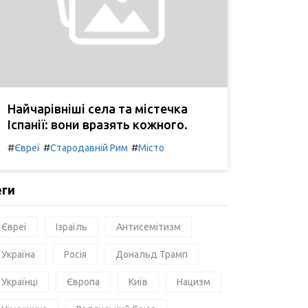
Найчарівніші села та містечка
Іспанії: вони вразять кожного.
#
#
#
Євреї
Стародавній Рим
Місто
еги
Євреї
Ізраїль
Антисемітизм
Україна
Росія
Дональд Трамп
Українці
Європа
Київ
Нацизм