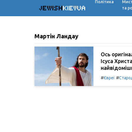
Політика
Мис
JEWISH
KIEVUA
та р
Мартін Ландау
Ось оригіна
Ісуса Христа
найвідоміши
#
#
Євреї
Старо