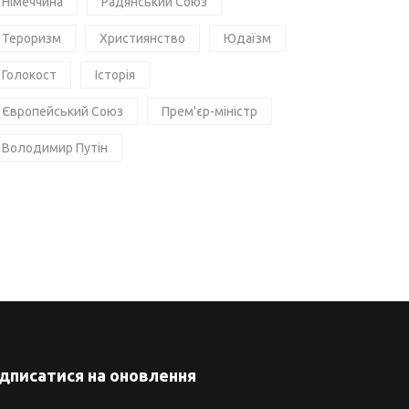
Німеччина
Радянський Союз
Тероризм
Християнство
Юдаїзм
Голокост
Історія
Європейський Союз
Прем'єр-міністр
Володимир Путін
ідписатися на оновлення