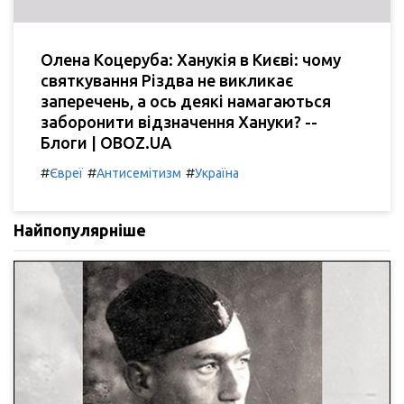
Олена Коцеруба: Ханукія в Києві: чому
святкування Різдва не викликає
заперечень, а ось деякі намагаються
заборонити відзначення Хануки? --
Блоги | OBOZ.UA
#
#
#
Євреї
Антисемітизм
Україна
Найпопулярніше