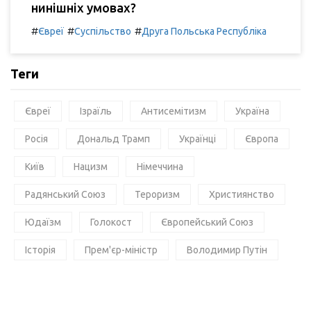
нинішніх умовах?
#
#
#
Євреї
Суспільство
Друга Польська Республіка
Теги
Євреї
Ізраїль
Антисемітизм
Україна
Росія
Дональд Трамп
Українці
Європа
Київ
Нацизм
Німеччина
Радянський Союз
Тероризм
Християнство
Юдаїзм
Голокост
Європейський Союз
Історія
Прем'єр-міністр
Володимир Путін