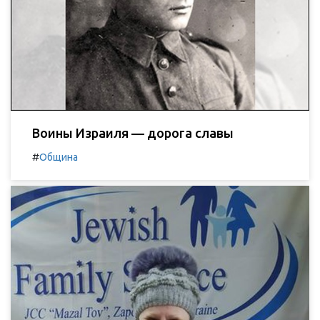
Воины Израиля — дорога славы
#
Община