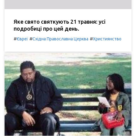
Яке свято святкують 21 травня: усі
подробиці про цей день.
#
#
#
Євреї
Східна Православна Церква
Християнство