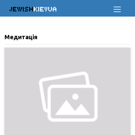
JEWISH
KIEVUA
Медитація