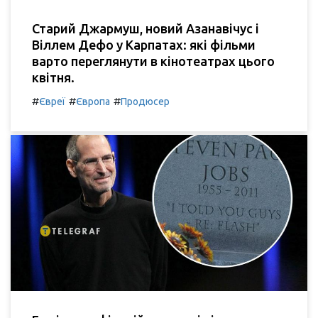
Старий Джармуш, новий Азанавічус і
Віллем Дефо у Карпатах: які фільми
варто переглянути в кінотеатрах цього
квітня.
#
#
#
Євреї
Європа
Продюсер