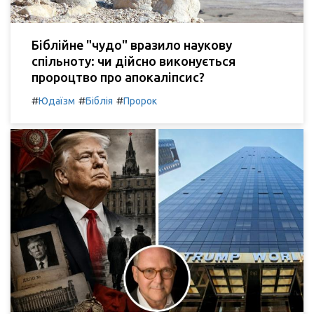
Біблійне "чудо" вразило наукову
спільноту: чи дійсно виконується
пророцтво про апокаліпсис?
#
#
#
Юдаїзм
Біблія
Пророк