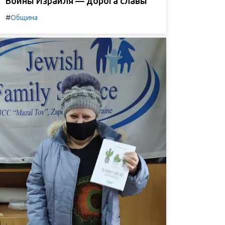
Воины Израиля — дорога славы
#
Община