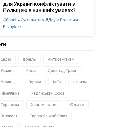
для України конфліктувати з
Польщею в нинішніх умовах?
#
#
#
Євреї
Суспільство
Друга Польська
Республіка
еги
Євреї
Ізраїль
Антисемітизм
Україна
Росія
Дональд Трамп
Українці
Європа
Київ
Нацизм
Німеччина
Радянський Союз
Тероризм
Християнство
Юдаїзм
Голокост
Європейський Союз