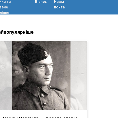
ика та
Бізнес
Наша
авне
почта
ління
айпопулярніше