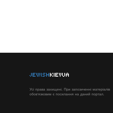
JEWISH
KIEVUA
Усі права захищені. При запозиченні матеріалів
обов'язковим є посилання на даний портал.