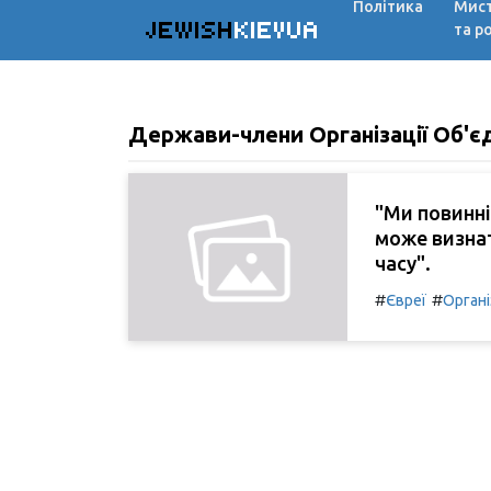
Політика
Мис
JEWISH
KIEVUA
та р
Держави-члени Організації Об'є
"Ми повинні
може визна
часу".
#
#
Євреї
Органі