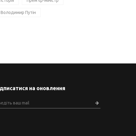
Історія
Прем'єр-міністр
Володимир Путін
ідписатися на оновлення