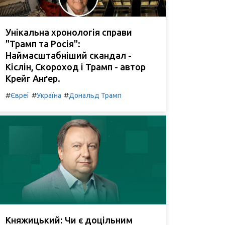
Унікальна хронологія справи
"Трамп та Росія":
Наймасштабніший скандал -
Кіслін, Скороход і Трамп - автор
Крейг Анґер.
#
#
#
Євреї
Україна
Дональд Трамп
Княжицький: Чи є доцільним