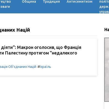
тецтво
Община
Традиция
Антисемитизм
політ
озваги
держ
управ
днаних Націй
Н
 діяти": Макрон оголосив, що Франція
ти Палестину протягом "недалекого
#
зація Об'єднаних Націй
Ізраїль