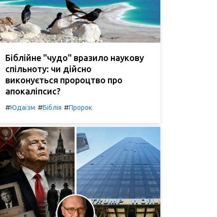
Біблійне "чудо" вразило наукову
спільноту: чи дійсно
виконується пророцтво про
апокаліпсис?
#
#
#
Юдаїзм
Біблія
Пророк