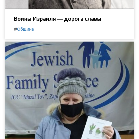
Воины Израиля — дорога славы
#
Община