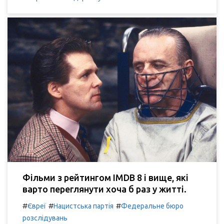
Фільми з рейтингом IMDB 8 і вище, які
варто переглянути хоча б раз у житті.
#
#
#
Євреї
Нацистська партія
Федеральне бюро
розслідувань