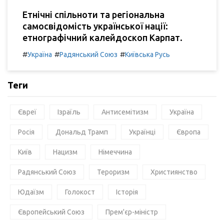
Етнічні спільноти та регіональна
самосвідомість української нації:
етнографічний калейдоскоп Карпат.
#
#
#
Україна
Радянський Союз
Київська Русь
Теги
Євреї
Ізраїль
Антисемітизм
Україна
Росія
Дональд Трамп
Українці
Європа
Київ
Нацизм
Німеччина
Радянський Союз
Тероризм
Християнство
Юдаїзм
Голокост
Історія
Європейський Союз
Прем'єр-міністр