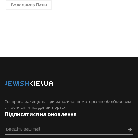
Володимир Путін
JEWISH
KIEVUA
Усі права захищені. При запозиченні матеріалів обов'язковим
є посилання на даний портал.
Підписатися на оновлення