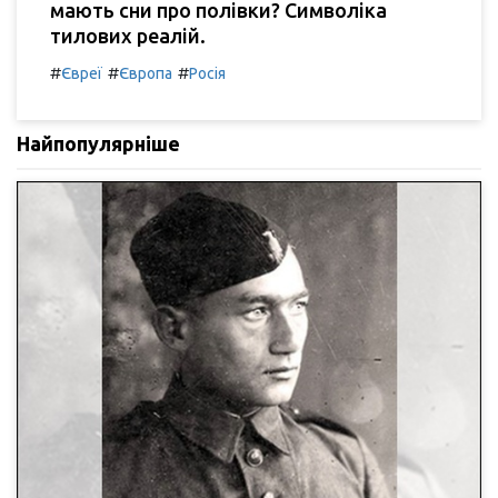
мають сни про полівки? Символіка
тилових реалій.
#
#
#
Євреї
Європа
Росія
Найпопулярніше