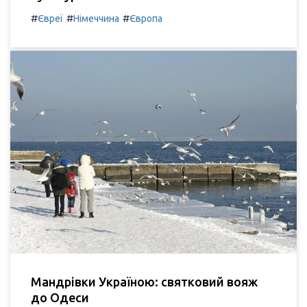
#
#
#
Євреї
Німеччина
Європа
Мандрівки Україною: святковий вояж
до Одеси