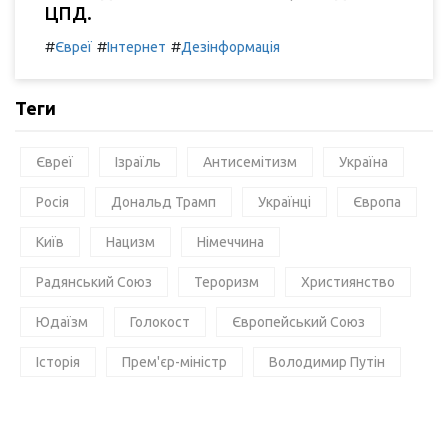
ЦПД.
#
#
#
Євреї
Інтернет
Дезінформація
Теги
Євреї
Ізраїль
Антисемітизм
Україна
Росія
Дональд Трамп
Українці
Європа
Київ
Нацизм
Німеччина
Радянський Союз
Тероризм
Християнство
Юдаїзм
Голокост
Європейський Союз
Історія
Прем'єр-міністр
Володимир Путін