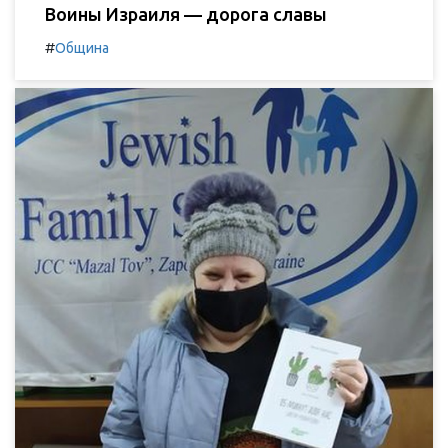
Воины Израиля — дорога славы
#
Община