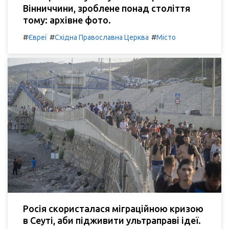
Вінниччини, зроблене понад століття
тому: архівне фото.
#
#
#
Євреї
Східна Православна Церква
Місто
Росія скористалася міграційною кризою
в Сеуті, аби підживити ультраправі ідеї.