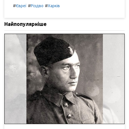
#
#
#
Євреї
Різдво
Харків
Найпопулярніше