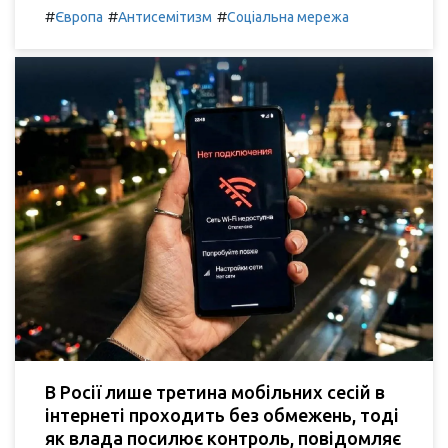
#
#
#
Європа
Антисемітизм
Соціальна мережа
В Росії лише третина мобільних сесій в
інтернеті проходить без обмежень, тоді
як влада посилює контроль, повідомляє