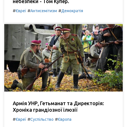
небезпеки - Том Купер.
#
#
#
Євреї
Антисемітизм
Демократія
Армія УНР, Гетьманат та Директорія:
Хроніка грандіозної ілюзії
#
#
#
Євреї
Суспільство
Європа