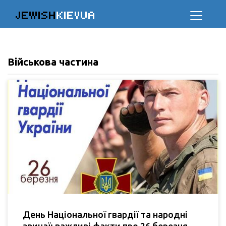
JEWISH
KIEVUA
Військова частина
День Національної гвардії та народні
звичаї: важливі факти про 26 березня