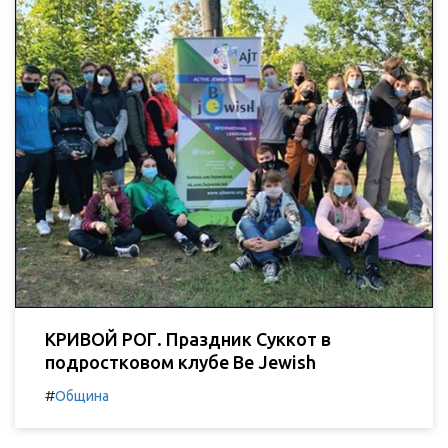
КРИВОЙ РОГ. Праздник Суккот в
подростковом клубе Be Jewish
#
Община