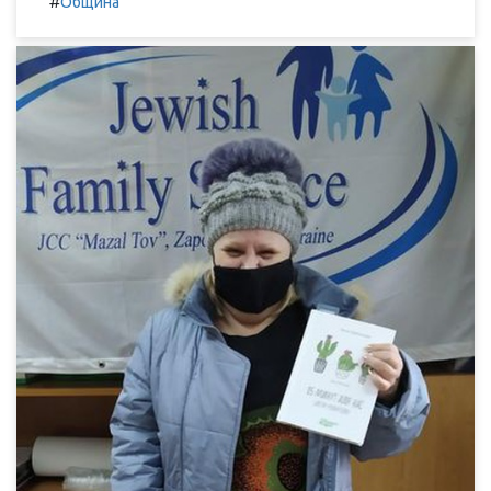
#
Община