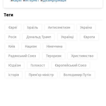
#
#
#
Євреї
Інтернет
Дезінформація
Теги
Євреї
Ізраїль
Антисемітизм
Україна
Росія
Дональд Трамп
Українці
Європа
Київ
Нацизм
Німеччина
Радянський Союз
Тероризм
Християнство
Юдаїзм
Голокост
Європейський Союз
Історія
Прем'єр-міністр
Володимир Путін