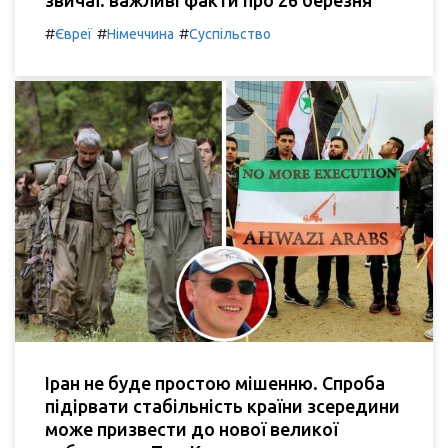
#
#
#
Євреї
Німеччина
Суспільство
Іран не буде простою мішенню. Спроба
підірвати стабільність країни зсередини
може призвести до нової великої