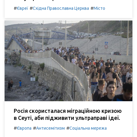
#
#
#
Євреї
Східна Православна Церква
Місто
Росія скористалася міграційною кризою
в Сеуті, аби підживити ультраправі ідеї.
#
#
#
Європа
Антисемітизм
Соціальна мережа