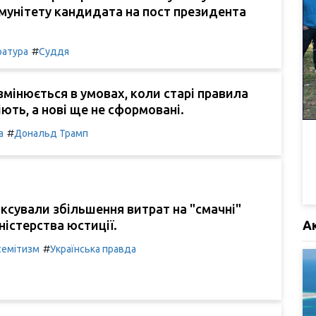
мунітету кандидата на пост президента
#
ратура
Суддя
змінюється в умовах, коли старі правила
іють, а нові ще не сформовані.
#
а
Дональд Трамп
іксували збільшення витрат на "смачні"
А
ністерства юстиції.
#
семітизм
Українська правда