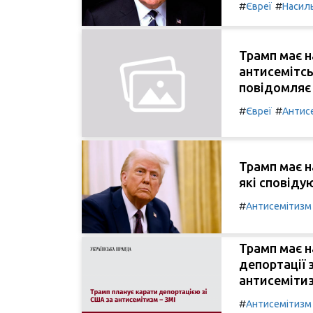
#
#
Євреї
Насил
Трамп має н
антисемітсь
повідомляє
#
#
Євреї
Антис
Трамп має н
які сповіду
#
Антисемітизм
Трамп має н
депортації 
антисеміти
#
Антисемітизм