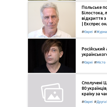
Польське по
Білостока, 
відкриття з
| Експрес о
#
#
Євреї
Журна
Російський 
українськог
#
#
Євреї
Місто
Сполучені 
80 українців
країну за ч
#
#
Євреї
Друга 