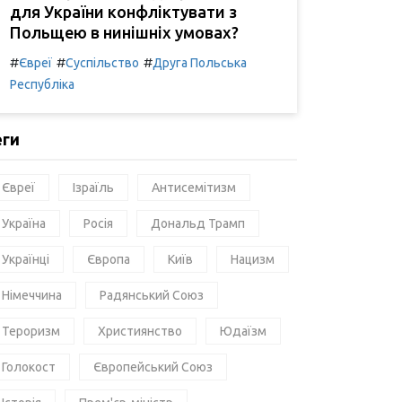
для України конфліктувати з
Польщею в нинішніх умовах?
#
#
#
Євреї
Суспільство
Друга Польська
Республіка
еги
Євреї
Ізраїль
Антисемітизм
Україна
Росія
Дональд Трамп
Українці
Європа
Київ
Нацизм
Німеччина
Радянський Союз
Тероризм
Християнство
Юдаїзм
Голокост
Європейський Союз