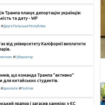
ія Трампа планує депортацію українців:
ькість та дату - WP
#
Друга Польська Республіка
ає від університету Каліфорнії виплатити
арів.
#
емітизм
Губернатор
омив, що команда Трампа "активно"
зи для китайських студентів.
#
#
Ідеологія
Політик
нський прапор і загасив ханукію: у ЄС