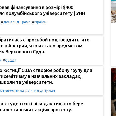
вав фінансування в розмірі $400
ля Колумбійського університету | УНН
#
#
Дональд Трамп
Ізраїль
ратилась с просьбой подтвердить, что
ь в Австрии, что и стало предметом
ия Верховного Суда.
#
м
Суддя
о юстиції США створює робочу групу для
тисемітизму в навчальних закладах,
школи та університети.
#
Антисемітизм
Дональд Трамп
є студентські візи для тих, хто бере
опалестинських акціях протесту.