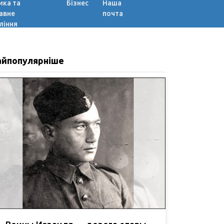
ика та
Бізнес
Наша
авне
почта
ління
айпопулярніше