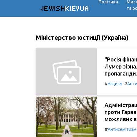
Політика
Мис
JEWISH
KIEVUA
та р
Міністерство юстиції (Україна)
"Росія фіна
Лумер зізна
пропаганди
#
#
Нацизм
Анти
Адміністрац
проти Гарва
можливих ви
#
Антисемітизм