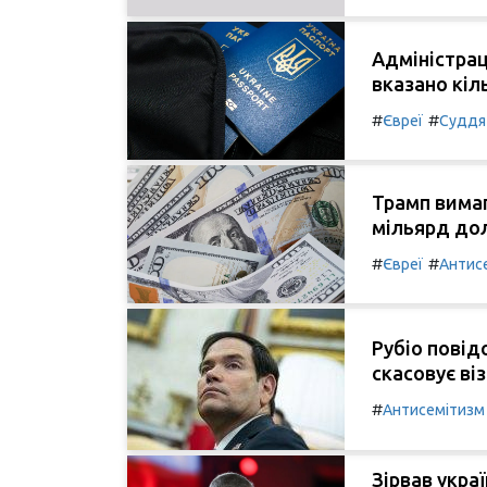
Адміністрац
вказано кіл
#
#
Євреї
Суддя
Трамп вимаг
мільярд дол
#
#
Євреї
Антис
Рубіо повід
скасовує ві
#
Антисемітизм
Зірвав украї