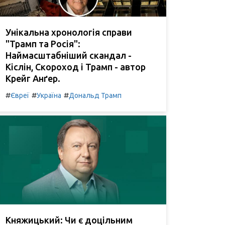
Унікальна хронологія справи
"Трамп та Росія":
Наймасштабніший скандал -
Кіслін, Скороход і Трамп - автор
Крейг Анґер.
#
#
#
Євреї
Україна
Дональд Трамп
Княжицький: Чи є доцільним