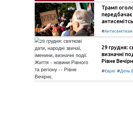
Трамп оголо
передбачає 
антисемітсь
#
Антисемітизм
29 грудня: с
визначні под
Рівне Вечірн
#
#
Євреї
День (