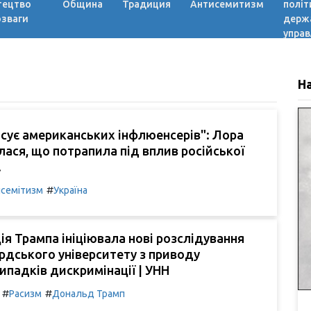
тецтво
Община
Традиция
Антисемитизм
політ
озваги
держ
управ
Н
нсує американських інфлюенсерів": Лора
лася, що потрапила під вплив російської
.
#
семітизм
Україна
ія Трампа ініціювала нові розслідування
рдського університету з приводу
падків дискримінації | УНН
#
#
Расизм
Дональд Трамп