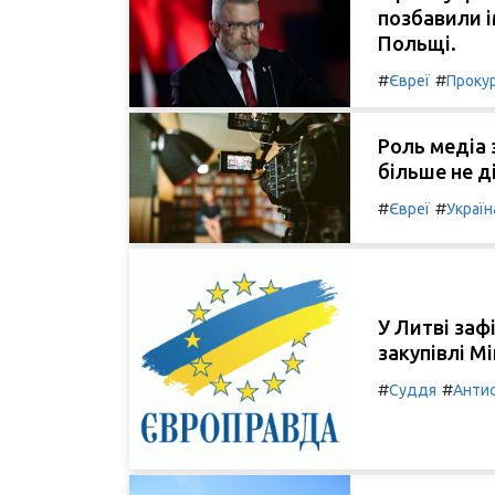
позбавили і
Польщі.
#
#
Євреї
Проку
Роль медіа 
більше не д
#
#
Євреї
Україн
У Литві заф
закупівлі Мі
#
#
Суддя
Анти