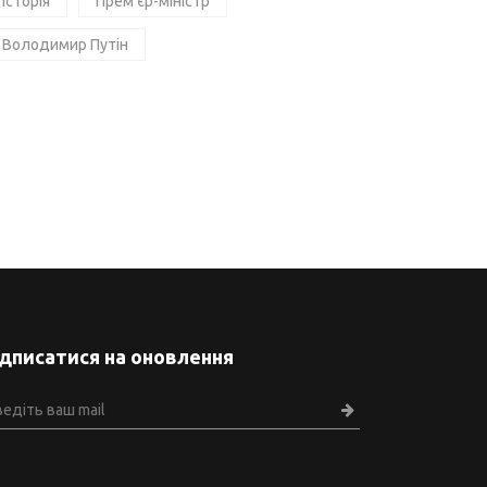
Історія
Прем'єр-міністр
Володимир Путін
ідписатися на оновлення