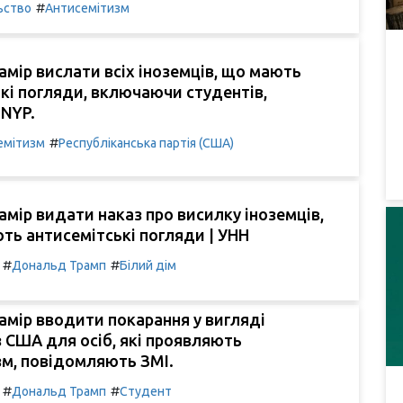
#
ьство
Антисемітизм
амір вислати всіх іноземців, що мають
кі погляди, включаючи студентів,
 NYP.
#
емітизм
Республіканська партія (США)
амір видати наказ про висилку іноземців,
ють антисемітські погляди | УНН
#
#
Дональд Трамп
Білий дім
амір вводити покарання у вигляді
з США для осіб, які проявляють
зм, повідомляють ЗМІ.
#
#
Дональд Трамп
Студент