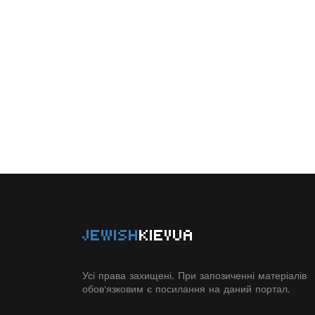
JEWISH
KIEVUA
Усі права захищені. При запозиченні матеріалів
обов'язковим є посилання на даний портал.