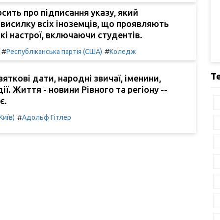
сить про підписання указу, який
висилку всіх іноземців, що проявляють
кі настрої, включаючи студентів.
#
#
Республіканська партія (США)
Коледж
Т
вяткові дати, народні звичаї, іменини,
ії. Життя - новини Рівного та регіону --
є.
#
Київ)
Адольф Гітлер