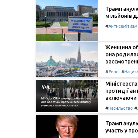
Трамп анулю
мільйонів д
#
Антисемітизм
Женщина об
она родилас
рассмотрен
#
#
Євреї
Нациз
Міністерств
протидії ан
включаючи 
#
#
Насильство
Трамп анулю
участь у пр