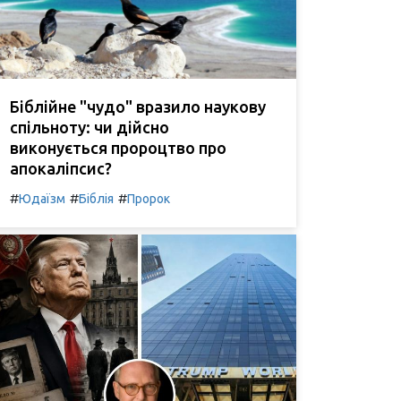
Біблійне "чудо" вразило наукову
спільноту: чи дійсно
виконується пророцтво про
апокаліпсис?
#
#
#
Юдаїзм
Біблія
Пророк