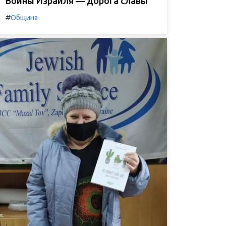
Воины Израиля — дорога славы
#
Община