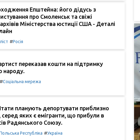
ходження Епштейна: його дідусь з
листування про Смоленськ та свіжі
 архівів Міністерства юстиції США - Деталі
нлайн
#
ліст
Росія
артист переказав кошти на підтримку
о народу.
#
Соціальна мережа
Штати планують депортувати приблизно
, серед яких є емігранти, що прибули в
асів Радянського Союзу.
#
Польська Республіка
Україна