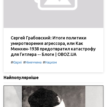
Сергей Грабовский: Итоги политики
умиротворения агрессора, или Как
Мюнхен-1938 предотвратил катастрофу
для Гитлера -- Блоги | OBOZ.UA
#
#
#
Євреї
Німеччина
Нацизм
Найпопулярніше