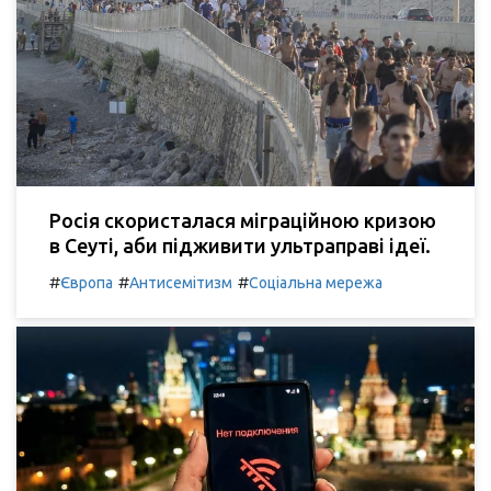
Росія скористалася міграційною кризою
в Сеуті, аби підживити ультраправі ідеї.
#
#
#
Європа
Антисемітизм
Соціальна мережа