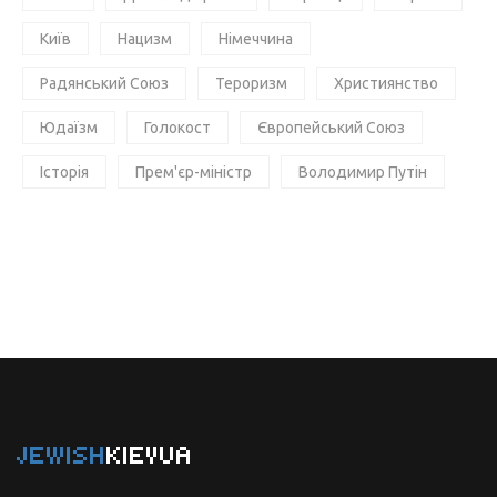
Київ
Нацизм
Німеччина
Радянський Союз
Тероризм
Християнство
Юдаїзм
Голокост
Європейський Союз
Історія
Прем'єр-міністр
Володимир Путін
JEWISH
KIEVUA