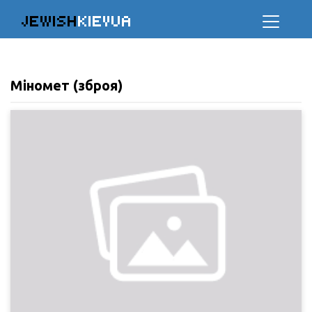
JEWISH
KIEVUA
Міномет (зброя)