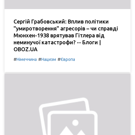
Сергій Грабовський: Вплив політики
"умиротворення" агресорів – чи справді
Мюнхен-1938 врятував Гітлера від
неминучої катастрофи? -- Блоги |
OBOZ.UA
#
#
#
Німеччина
Нацизм
Європа