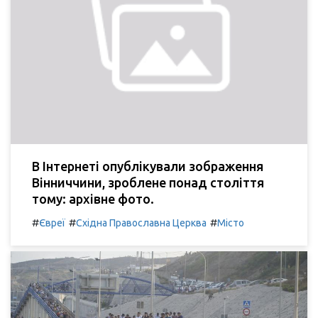
В Інтернеті опублікували зображення
Вінниччини, зроблене понад століття
тому: архівне фото.
#
#
#
Євреї
Східна Православна Церква
Місто