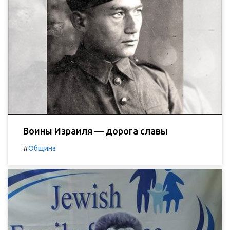
Воины Израиля — дорога славы
#
Община