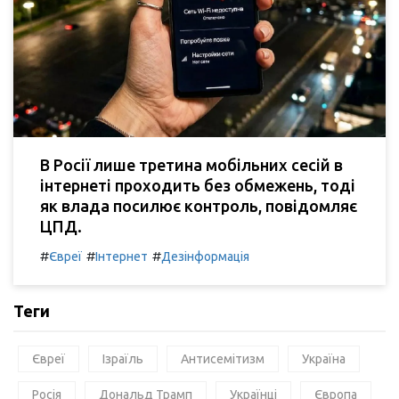
В Росії лише третина мобільних сесій в
інтернеті проходить без обмежень, тоді
як влада посилює контроль, повідомляє
ЦПД.
#
#
#
Євреї
Інтернет
Дезінформація
Теги
Євреї
Ізраїль
Антисемітизм
Україна
Росія
Дональд Трамп
Українці
Європа