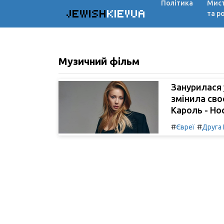
Політика
Мис
JEWISH
KIEVUA
та р
Музичний фільм
Занурилася 
змінила сво
Кароль - Ho
#
#
Євреї
Друга 