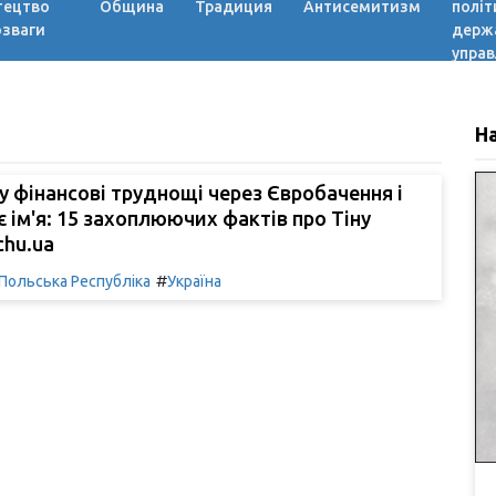
тецтво
Община
Традиция
Антисемитизм
політ
озваги
держ
управ
Н
у фінансові труднощі через Євробачення і
є ім'я: 15 захоплюючих фактів про Тіну
chu.ua
#
Польська Республіка
Україна