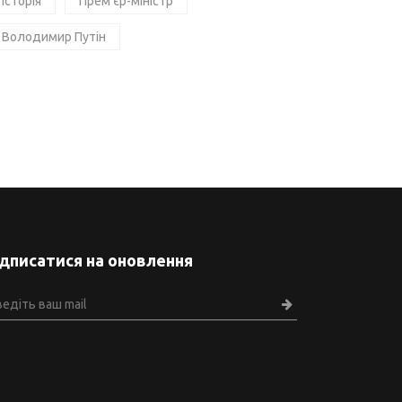
Історія
Прем'єр-міністр
Володимир Путін
ідписатися на оновлення