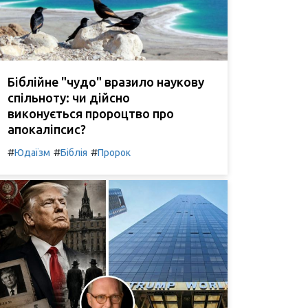
Біблійне "чудо" вразило наукову
спільноту: чи дійсно
виконується пророцтво про
апокаліпсис?
#
#
#
Юдаїзм
Біблія
Пророк