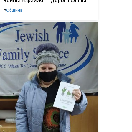
Воины Израиля — дорога славы
#
Община