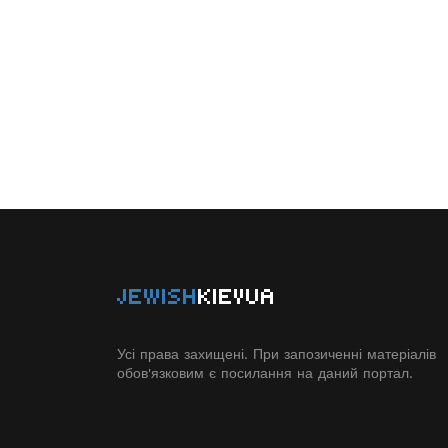
JEWISH
KIEVUA
Усі права захищені. При запозиченні матеріалів
обов'язковим є посилання на даний портал.