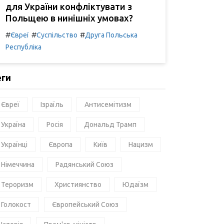
для України конфліктувати з
Польщею в нинішніх умовах?
#
#
#
Євреї
Суспільство
Друга Польська
Республіка
еги
Євреї
Ізраїль
Антисемітизм
Україна
Росія
Дональд Трамп
Українці
Європа
Київ
Нацизм
Німеччина
Радянський Союз
Тероризм
Християнство
Юдаїзм
Голокост
Європейський Союз