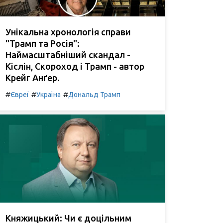
Унікальна хронологія справи
"Трамп та Росія":
Наймасштабніший скандал -
Кіслін, Скороход і Трамп - автор
Крейг Анґер.
#
#
#
Євреї
Україна
Дональд Трамп
Княжицький: Чи є доцільним