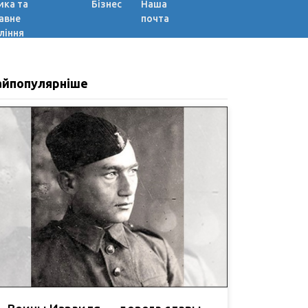
ика та
Бізнес
Наша
авне
почта
ління
айпопулярніше