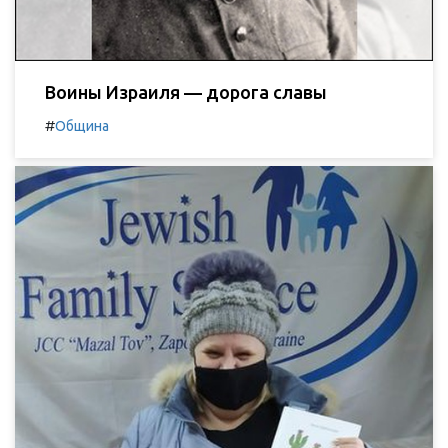
Воины Израиля — дорога славы
#
Община