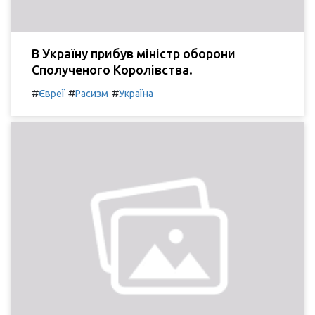
В Україну прибув міністр оборони
Сполученого Королівства.
#
#
#
Євреї
Расизм
Україна