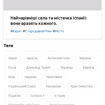
Найчарівніші села та містечка Іспанії:
вони вразять кожного.
#
#
#
Євреї
Стародавній Рим
Місто
Теги
Євреї
Ізраїль
Антисемітизм
Україна
Росія
Дональд Трамп
Українці
Європа
Київ
Нацизм
Німеччина
Радянський Союз
Тероризм
Християнство
Юдаїзм
Голокост
Історія