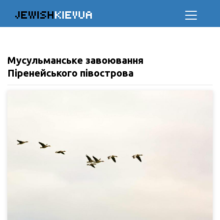
JEWISH
KIEVUA
Мусульманське завоювання
Піренейського півострова