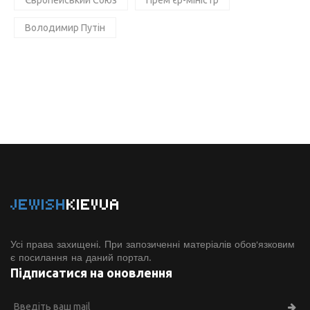
Європейський Союз
Прем'єр-міністр
Володимир Путін
JEWISH
KIEVUA
Усі права захищені. При запозиченні матеріалів обов'язковим
є посилання на даний портал.
Підписатися на оновлення