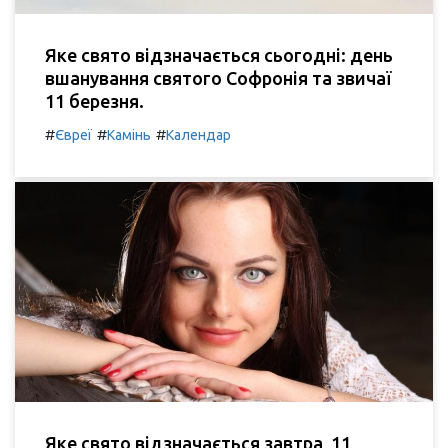
Яке свято відзначається сьогодні: день
вшанування святого Софронія та звичаї
11 березня.
#
#
#
Євреї
Камінь
Календар
Яке свято відзначається завтра, 11