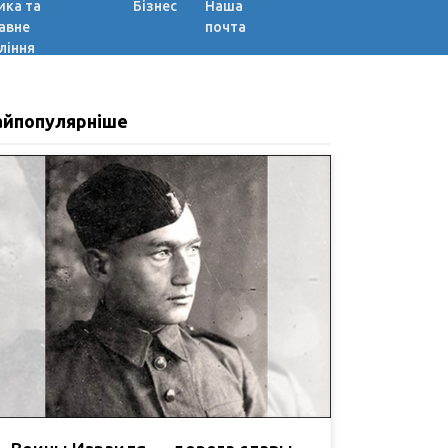
ика та
Бізнес
Наша
авне
почта
ління
айпопулярніше