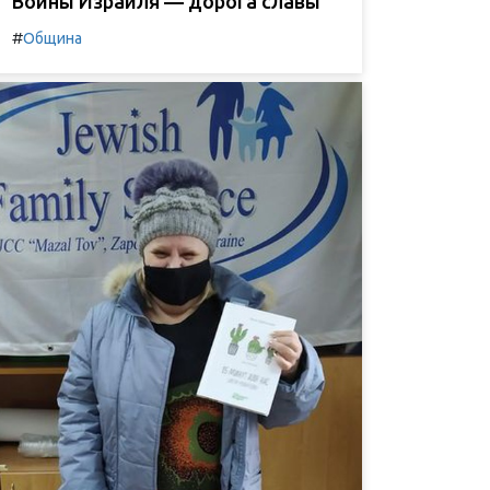
Воины Израиля — дорога славы
#
Община