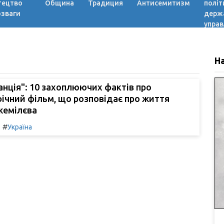
тецтво
Община
Традиция
Антисемитизм
політ
озваги
держ
управ
Н
анція": 10 захоплюючих фактів про
ічний фільм, що розповідає про життя
емілєва
#
Україна