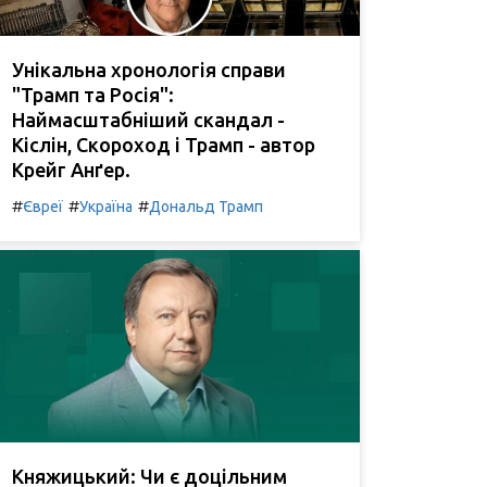
Унікальна хронологія справи
"Трамп та Росія":
Наймасштабніший скандал -
Кіслін, Скороход і Трамп - автор
Крейг Анґер.
#
#
#
Євреї
Україна
Дональд Трамп
Княжицький: Чи є доцільним