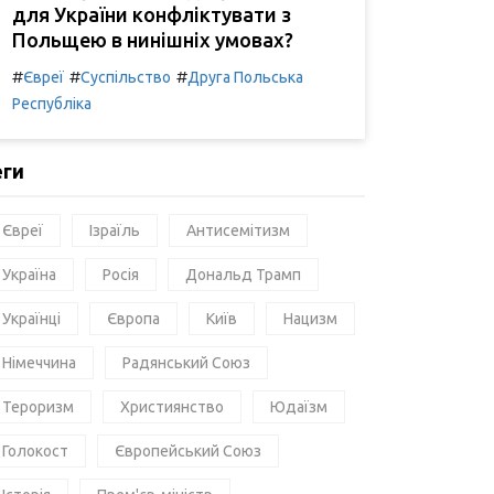
для України конфліктувати з
Польщею в нинішніх умовах?
#
#
#
Євреї
Суспільство
Друга Польська
Республіка
еги
Євреї
Ізраїль
Антисемітизм
Україна
Росія
Дональд Трамп
Українці
Європа
Київ
Нацизм
Німеччина
Радянський Союз
Тероризм
Християнство
Юдаїзм
Голокост
Європейський Союз