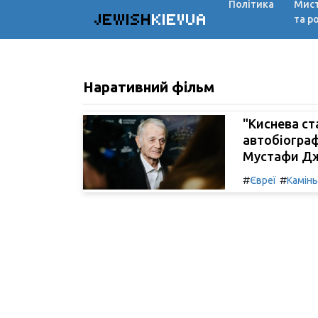
Політика
Мис
JEWISH
KIEVUA
та р
Наративний фільм
"Киснева ст
автобіограф
Мустафи Дж
#
#
Євреї
Камінь