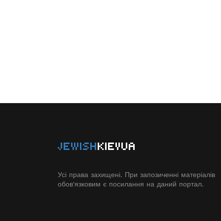
JEWISH
KIEVUA
Усі права захищені. При запозиченні матеріалів
обов'язковим є посилання на даний портал.