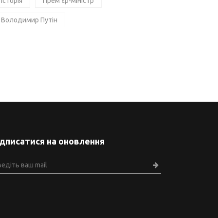
Історія
Прем'єр-міністр
Володимир Путін
ідписатися на оновлення