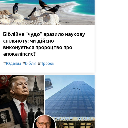
Біблійне "чудо" вразило наукову
спільноту: чи дійсно
виконується пророцтво про
апокаліпсис?
#
#
#
Юдаїзм
Біблія
Пророк