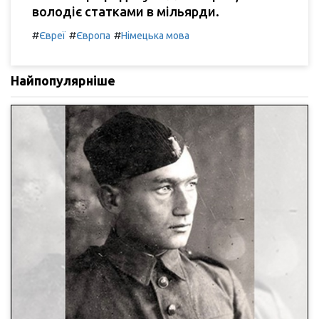
володіє статками в мільярди.
#
#
#
Євреї
Європа
Німецька мова
Найпопулярніше