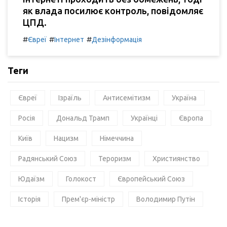
як влада посилює контроль, повідомляє
ЦПД.
#
#
#
Євреї
Інтернет
Дезінформація
Теги
Євреї
Ізраїль
Антисемітизм
Україна
Росія
Дональд Трамп
Українці
Європа
Київ
Нацизм
Німеччина
Радянський Союз
Тероризм
Християнство
Юдаїзм
Голокост
Європейський Союз
Історія
Прем'єр-міністр
Володимир Путін