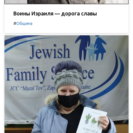
Воины Израиля — дорога славы
#
Община