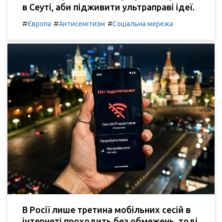
в Сеуті, аби підживити ультраправі ідеї.
#
#
#
Європа
Антисемітизм
Соціальна мережа
В Росії лише третина мобільних сесій в
інтернеті проходить без обмежень, тоді