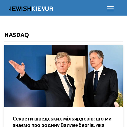
JEWISH
KIEVUA
NASDAQ
Секрети шведських мільярдерів: що ми
знаємо про родину Валленбергів, яка