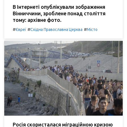
В Інтернеті опублікували зображення
Вінниччини, зроблене понад століття
тому: архівне фото.
#
#
#
Євреї
Східна Православна Церква
Місто
Росія скористалася міграційною кризою