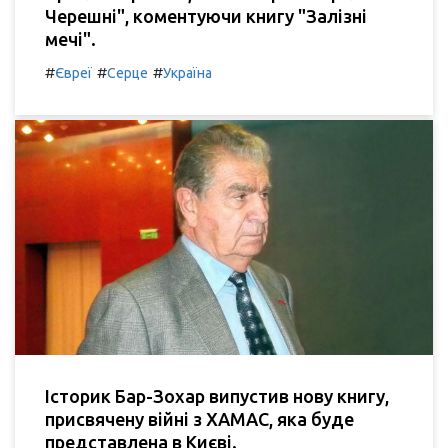
Черешні", коментуючи книгу "Залізні
мечі".
#
#
#
Євреї
Серце
Україна
Історик Бар-Зохар випустив нову книгу,
присвячену війні з ХАМАС, яка буде
представлена в Києві.