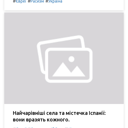
#
#
#
Євреї
Расизм
Україна
Найчарівніші села та містечка Іспанії:
вони вразять кожного.