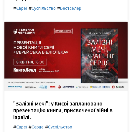
#
#
#
Євреї
Суспільство
Бестселер
"Залізні мечі": у Києві заплановано
презентацію книги, присвяченої війні в
Ізраїлі.
#
#
#
Євреї
Серце
Суспільство