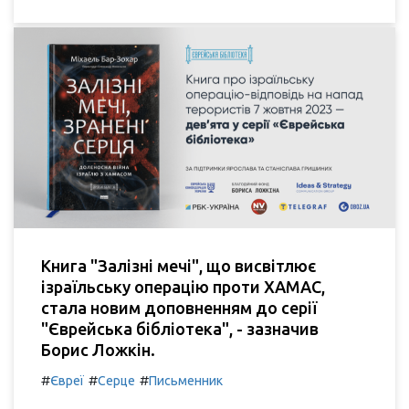
Книга "Залізні мечі", що висвітлює
ізраїльську операцію проти ХАМАС,
стала новим доповненням до серії
"Єврейська бібліотека", - зазначив
Борис Ложкін.
#
#
#
Євреї
Серце
Письменник