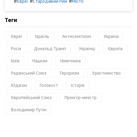
#
#
#
Євреї
Стародавній Рим
Місто
Теги
Євреї
Ізраїль
Антисемітизм
Україна
Росія
Дональд Трамп
Українці
Європа
Київ
Нацизм
Німеччина
Радянський Союз
Тероризм
Християнство
Юдаїзм
Голокост
Історія
Європейський Союз
Прем'єр-міністр
Володимир Путін