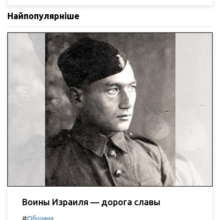
Найпопулярніше
Воины Израиля — дорога славы
#
Община