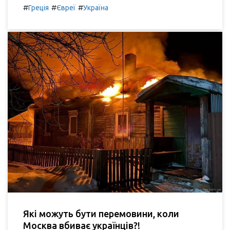
#
#
#
Греція
Євреї
Україна
Які можуть бути перемовини, коли
Москва вбиває українців?!