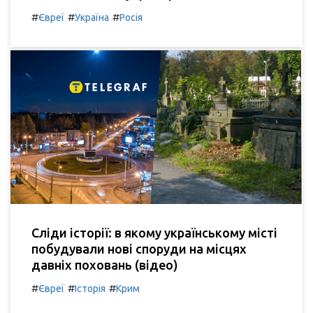
#
#
#
Євреї
Україна
Росія
Сліди історії: в якому українському місті
побудували нові споруди на місцях
давніх поховань (відео)
#
#
#
Євреї
Історія
Крим