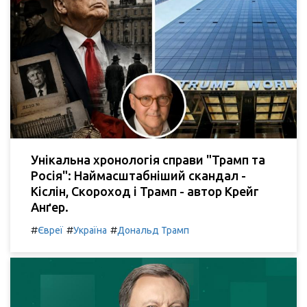
Унікальна хронологія справи "Трамп та
Росія": Наймасштабніший скандал -
Кіслін, Скороход і Трамп - автор Крейг
Анґер.
#
#
#
Євреї
Україна
Дональд Трамп