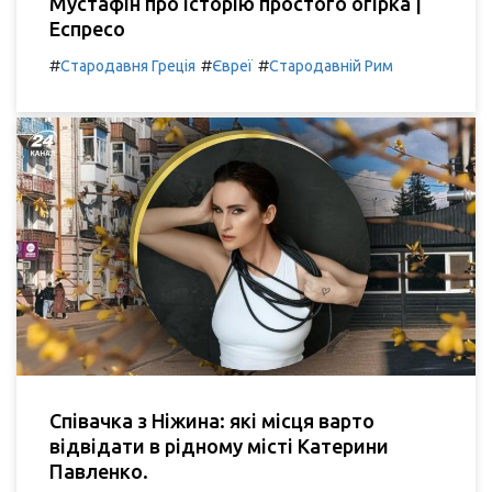
Мустафін про історію простого огірка |
Еспресо
#
#
#
Стародавня Греція
Євреї
Стародавній Рим
Співачка з Ніжина: які місця варто
відвідати в рідному місті Катерини
Павленко.