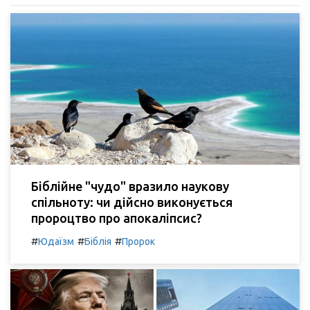
Біблійне "чудо" вразило наукову
спільноту: чи дійсно виконується
пророцтво про апокаліпсис?
#
#
#
Юдаїзм
Біблія
Пророк