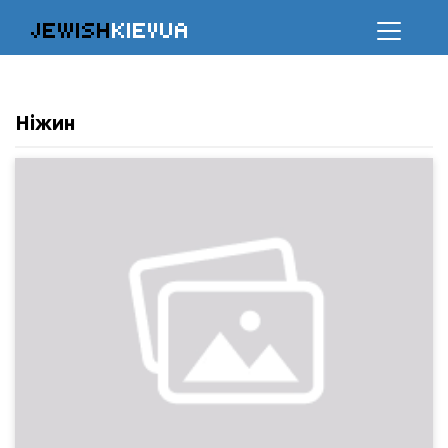
JEWISH
KIEVUA
Ніжин