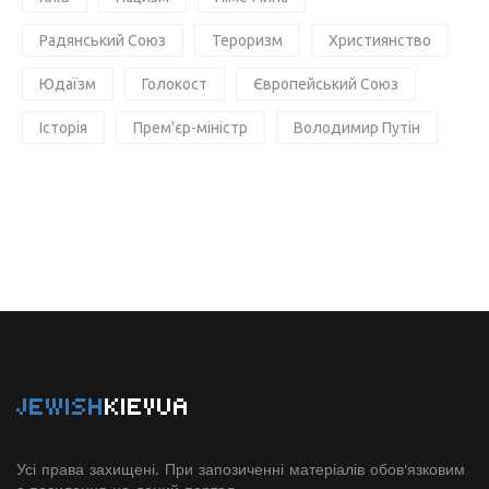
Радянський Союз
Тероризм
Християнство
Юдаїзм
Голокост
Європейський Союз
Історія
Прем'єр-міністр
Володимир Путін
JEWISH
KIEVUA
Усі права захищені. При запозиченні матеріалів обов'язковим