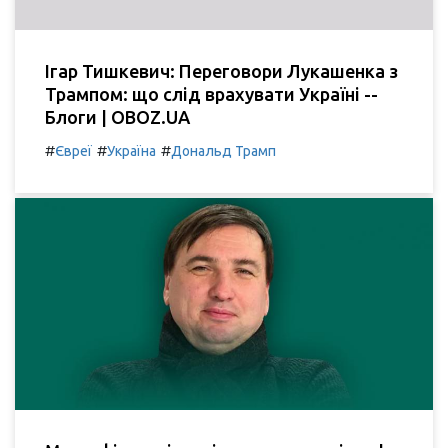
Ігар Тишкевич: Переговори Лукашенка з
Трампом: що слід врахувати Україні --
Блоги | OBOZ.UA
#
#
#
Євреї
Україна
Дональд Трамп