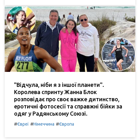
"Відчула, ніби я з іншої планети".
Королева спринту Жанна Блок
розповідає про своє важке дитинство,
еротичні фотосесії та справжні бійки за
одяг у Радянському Союзі.
#
#
#
Євреї
Німеччина
Європа