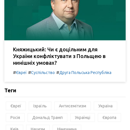
Княжицький: Чи є доцільним для
України конфліктувати з Польщею в
нинішніх умовах?
#
#
#
Євреї
Суспільство
Друга Польська Республіка
Теги
Євреї
Ізраїль
Антисемітизм
Україна
Росія
Дональд Трамп
Українці
Європа
Київ
Нацизм
Німеччина