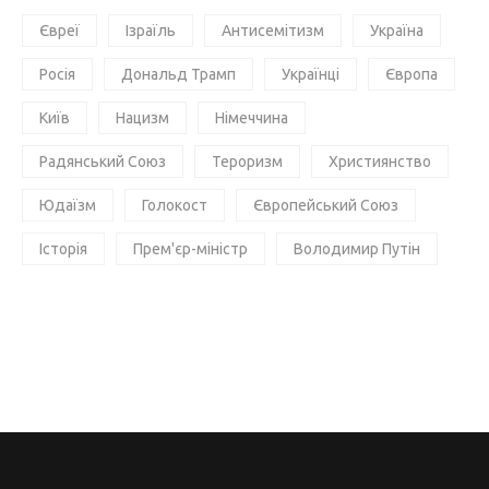
Євреї
Ізраїль
Антисемітизм
Україна
Росія
Дональд Трамп
Українці
Європа
Київ
Нацизм
Німеччина
Радянський Союз
Тероризм
Християнство
Юдаїзм
Голокост
Європейський Союз
Історія
Прем'єр-міністр
Володимир Путін