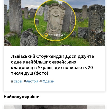
Львівський Стоунхендж? Досліджуйте
одне з найбільших єврейських
кладовищ в Україні, де спочивають 20
тисяч душ (фото)
#
#
#
Євреї
Австрія
Юдаїзм
Найпопулярніше