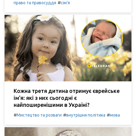
#
право та правосуддя
сім'я
Кожна третя дитина отримує єврейське
ім'я: які з них сьогодні є
найпоширенішими в Україні?
#
#
#
Мистецтво та розваги
внутрішня політика
мова