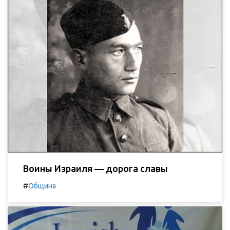
Воины Израиля — дорога славы
#
Община