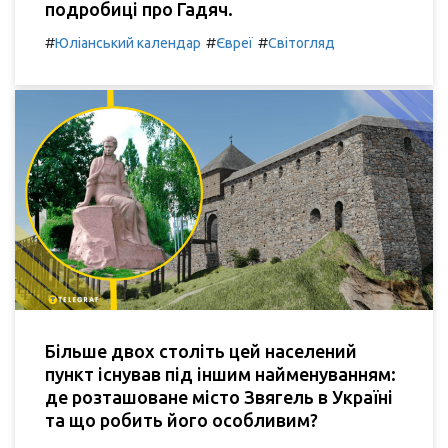
подробиці про Гадяч.
#
#
#
Юліанський календар
Євреї
Світогляд
Більше двох століть цей населений
пункт існував під іншим найменуванням:
де розташоване місто Звягель в Україні
та що робить його особливим?