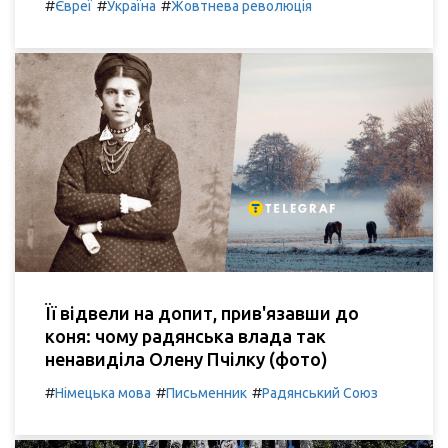
#
#
#
Євреї
Україна
Жовтнева революція
Її відвели на допит, прив'язавши до
коня: чому радянська влада так
ненавиділа Олену Пчілку (фото)
#
#
#
Німецька мова
Письменник
Радянський Союз