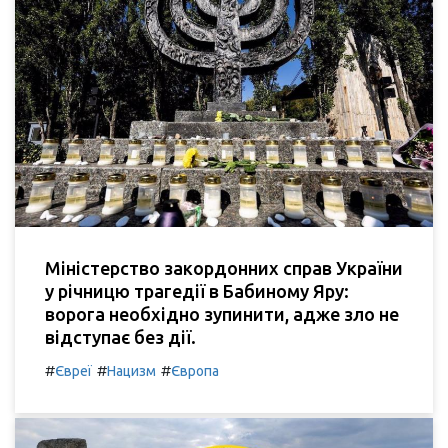
Міністерство закордонних справ України
у річницю трагедії в Бабиному Яру:
ворога необхідно зупинити, адже зло не
відступає без дії.
#
#
#
Євреї
Нацизм
Європа