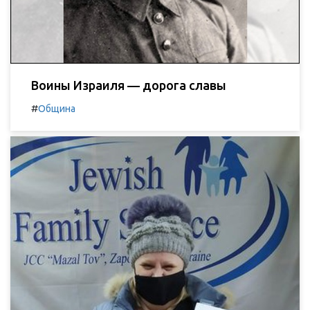
Воины Израиля — дорога славы
#
Община