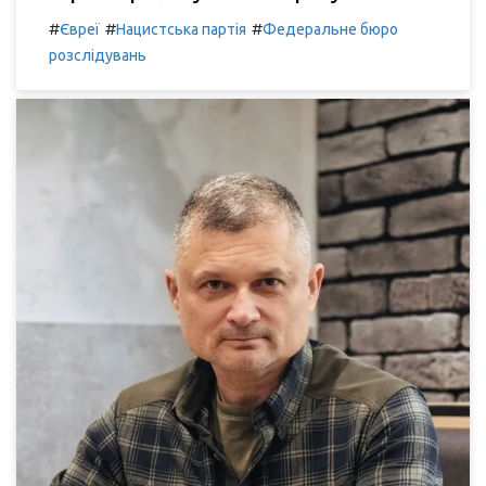
#
#
#
Євреї
Нацистська партія
Федеральне бюро
розслідувань