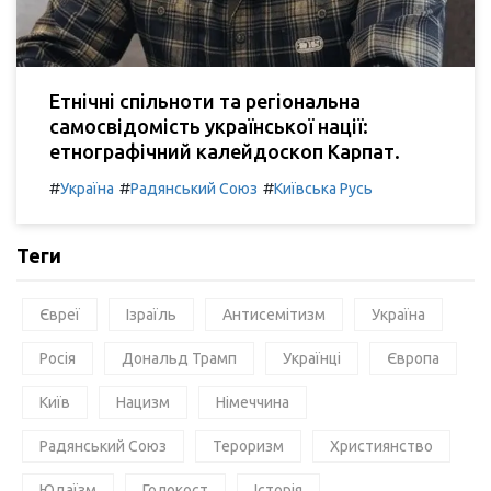
Етнічні спільноти та регіональна
самосвідомість української нації:
етнографічний калейдоскоп Карпат.
#
#
#
Україна
Радянський Союз
Київська Русь
Теги
Євреї
Ізраїль
Антисемітизм
Україна
Росія
Дональд Трамп
Українці
Європа
Київ
Нацизм
Німеччина
Радянський Союз
Тероризм
Християнство
Юдаїзм
Голокост
Історія