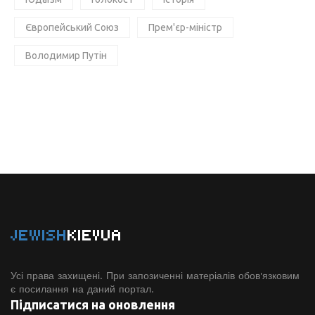
Європейський Союз
Прем'єр-міністр
Володимир Путін
JEWISH
KIEVUA
Усі права захищені. При запозиченні матеріалів обов'язковим
є посилання на даний портал.
Підписатися на оновлення