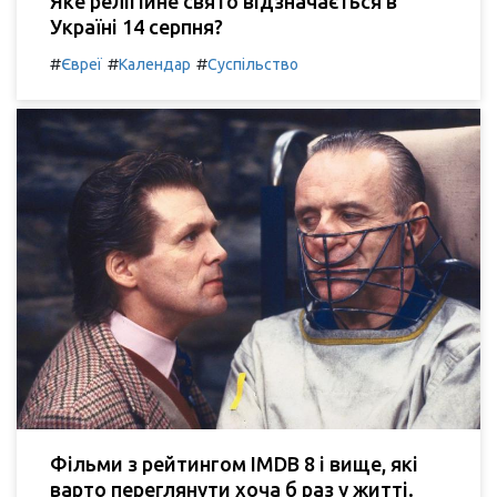
Яке релігійне свято відзначається в
Україні 14 серпня?
#
#
#
Євреї
Календар
Суспільство
Фільми з рейтингом IMDB 8 і вище, які
варто переглянути хоча б раз у житті.