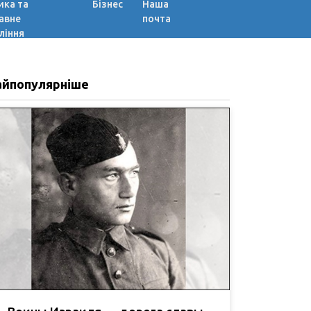
ика та
Бізнес
Наша
авне
почта
ління
айпопулярніше