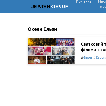
Політика
Мис
JEWISH
KIEVUA
та р
Океан Ельзи
Святковий т
фільми та о
#
#
Євреї
Європ