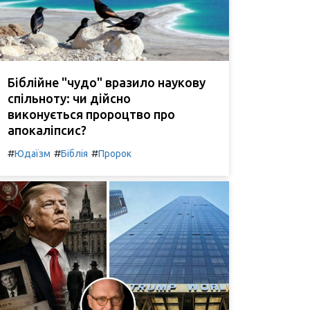
Біблійне "чудо" вразило наукову
спільноту: чи дійсно
виконується пророцтво про
апокаліпсис?
#
#
#
Юдаїзм
Біблія
Пророк