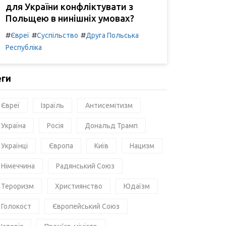
для України конфліктувати з
Польщею в нинішніх умовах?
#
#
#
Євреї
Суспільство
Друга Польська
Республіка
еги
Євреї
Ізраїль
Антисемітизм
Україна
Росія
Дональд Трамп
Українці
Європа
Київ
Нацизм
Німеччина
Радянський Союз
Тероризм
Християнство
Юдаїзм
Голокост
Європейський Союз