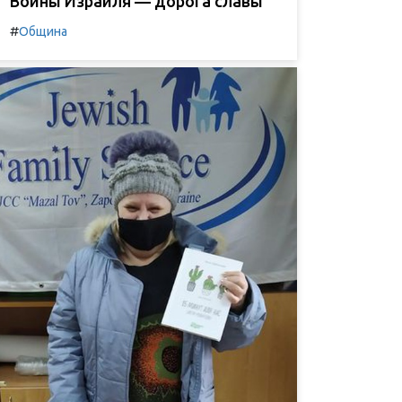
Воины Израиля — дорога славы
#
Община