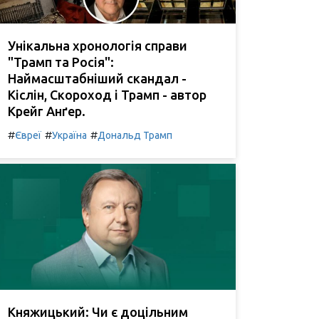
Унікальна хронологія справи
"Трамп та Росія":
Наймасштабніший скандал -
Кіслін, Скороход і Трамп - автор
Крейг Анґер.
#
#
#
Євреї
Україна
Дональд Трамп
Княжицький: Чи є доцільним