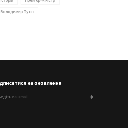
Історія
Прем'єр-міністр
Володимир Путін
ідписатися на оновлення