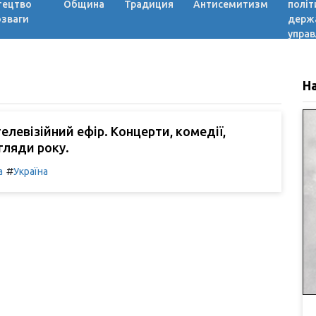
тецтво
Община
Традиция
Антисемитизм
політ
озваги
держ
управ
Н
елевізійний ефір. Концерти, комедії,
гляди року.
#
а
Україна