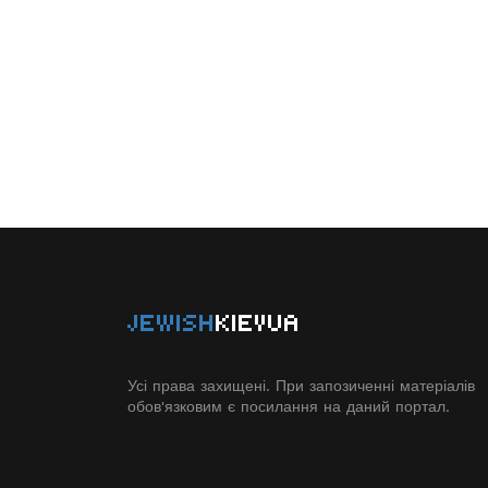
JEWISH
KIEVUA
Усі права захищені. При запозиченні матеріалів
обов'язковим є посилання на даний портал.