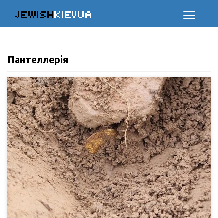
JEWISH
KIEVUA
Пантеллерія