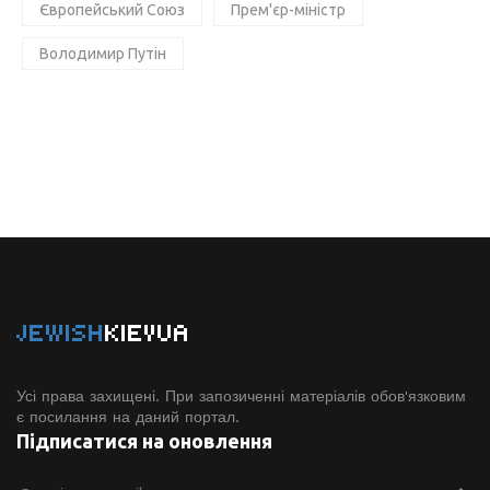
Європейський Союз
Прем'єр-міністр
Володимир Путін
JEWISH
KIEVUA
Усі права захищені. При запозиченні матеріалів обов'язковим
є посилання на даний портал.
Підписатися на оновлення