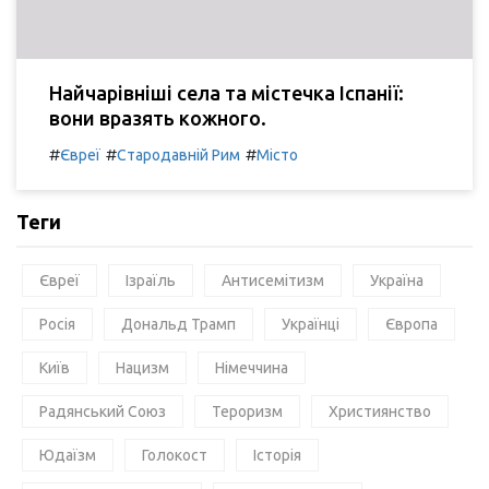
Найчарівніші села та містечка Іспанії:
вони вразять кожного.
#
#
#
Євреї
Стародавній Рим
Місто
Теги
Євреї
Ізраїль
Антисемітизм
Україна
Росія
Дональд Трамп
Українці
Європа
Київ
Нацизм
Німеччина
Радянський Союз
Тероризм
Християнство
Юдаїзм
Голокост
Історія