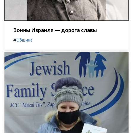
Воины Израиля — дорога славы
#
Община