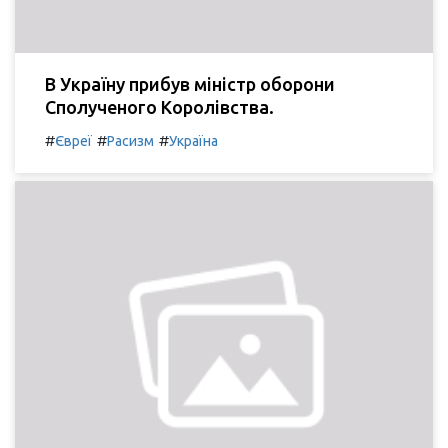
В Україну прибув міністр оборони
Сполученого Королівства.
#
#
#
Євреї
Расизм
Україна