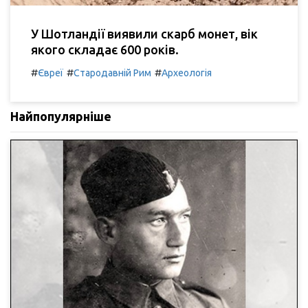
У Шотландії виявили скарб монет, вік
якого складає 600 років.
#
#
#
Євреї
Стародавній Рим
Археологія
Найпопулярніше