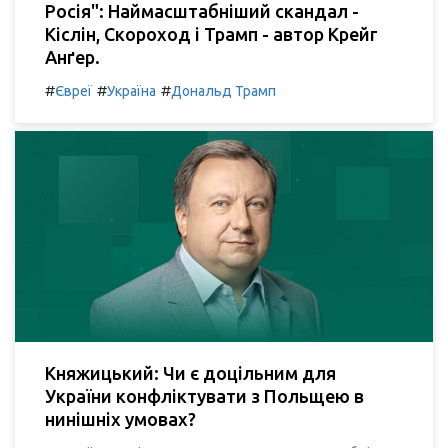
Росія": Наймасштабніший скандал -
Кіслін, Скороход і Трамп - автор Крейг
Анґер.
#
#
#
Євреї
Україна
Дональд Трамп
Княжицький: Чи є доцільним для
України конфліктувати з Польщею в
нинішніх умовах?