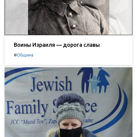
Воины Израиля — дорога славы
#
Община