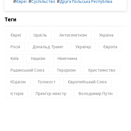
#
#
#
Євреї
Суспільство
Друга Польська Республіка
Теги
Євреї
Ізраїль
Антисемітизм
Україна
Росія
Дональд Трамп
Українці
Європа
Київ
Нацизм
Німеччина
Радянський Союз
Тероризм
Християнство
Юдаїзм
Голокост
Європейський Союз
Історія
Прем'єр-міністр
Володимир Путін