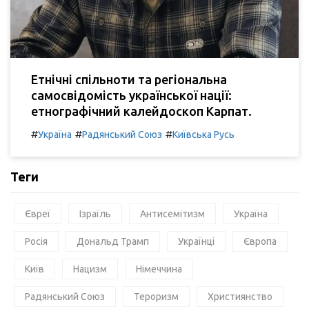
Етнічні спільноти та регіональна
самосвідомість української нації:
етнографічний калейдоскоп Карпат.
#
#
#
Україна
Радянський Союз
Київська Русь
Теги
Євреї
Ізраїль
Антисемітизм
Україна
Росія
Дональд Трамп
Українці
Європа
Київ
Нацизм
Німеччина
Радянський Союз
Тероризм
Християнство