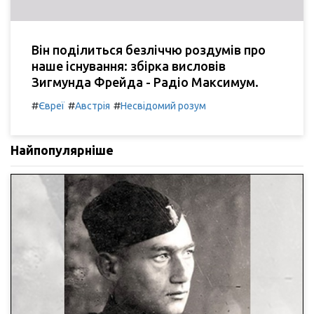
Він поділиться безліччю роздумів про
наше існування: збірка висловів
Зигмунда Фрейда - Радіо Максимум.
#
#
#
Євреї
Австрія
Несвідомий розум
Найпопулярніше