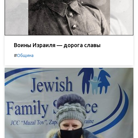
Воины Израиля — дорога славы
#
Община