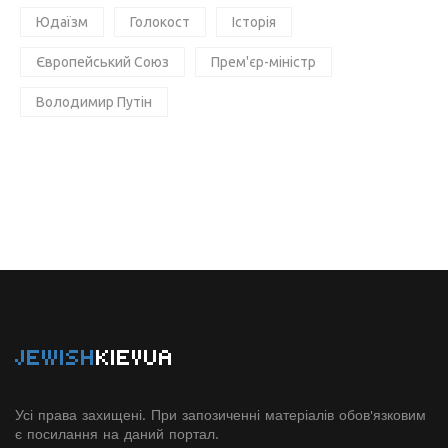
Юдаїзм
Голокост
Історія
Європейський Союз
Прем'єр-міністр
Володимир Путін
JEWISH
KIEVUA
Усі права захищені. При запозиченні матеріалів обов'язковим
є посилання на даний портал.