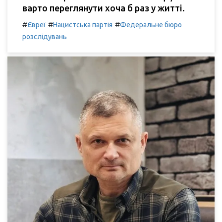
варто переглянути хоча б раз у житті.
#
#
#
Євреї
Нацистська партія
Федеральне бюро
розслідувань