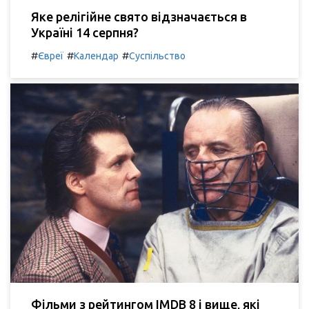
Яке релігійне свято відзначається в
Україні 14 серпня?
#
#
#
Євреї
Календар
Суспільство
Фільми з рейтингом IMDB 8 і вище, які