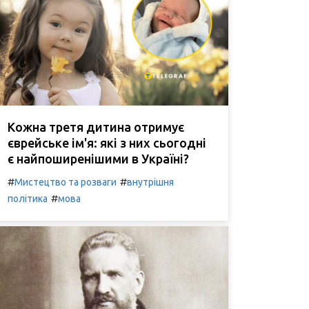
Кожна третя дитина отримує
єврейське ім'я: які з них сьогодні
є найпоширенішими в Україні?
#
#
Мистецтво та розваги
внутрішня
#
політика
мова