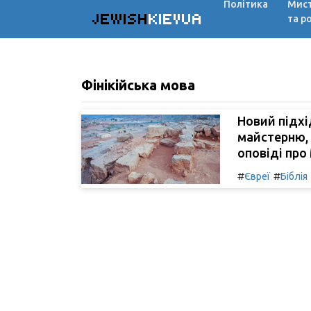
Політика
Мис
JEWISH
KIEVUA
та р
Фінікійська мова
Новий підхі
майстерню, 
оповіді про
#
#
Євреї
Біблія