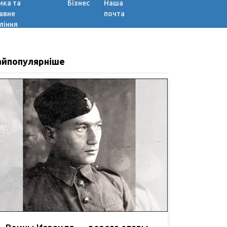
ика та
Бізнес
Наша
авне
почта
ління
айпопулярніше