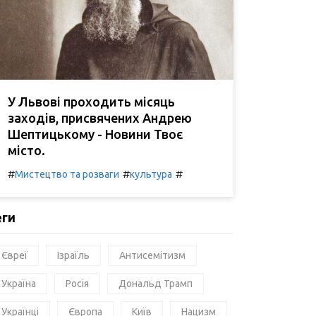
У Львові проходить місяць
заходів, присвячених Андрею
Шептицькому - Новини Твоє
місто.
#
#
#
Мистецтво та розваги
культура
еги
Євреї
Ізраїль
Антисемітизм
Україна
Росія
Дональд Трамп
Українці
Європа
Київ
Нацизм