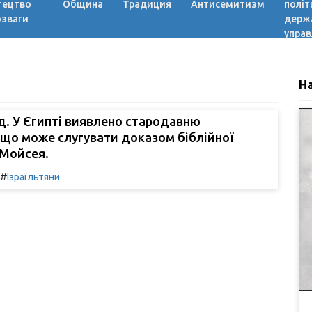
тецтво
Община
Традиция
Антисемитизм
політ
озваги
держ
управ
Н
д. У Єгипті виявлено стародавню
що може слугувати доказом біблійної
 Мойсея.
#
Ізраїльтяни