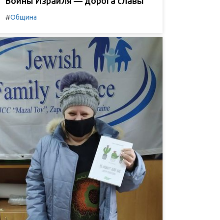
Воины Израиля — дорога славы
#
Община