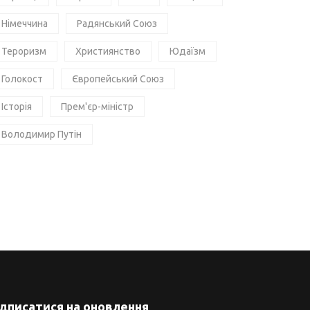
Німеччина
Радянський Союз
Тероризм
Християнство
Юдаїзм
Голокост
Європейський Союз
Історія
Прем'єр-міністр
Володимир Путін
ідписатися на оновлення