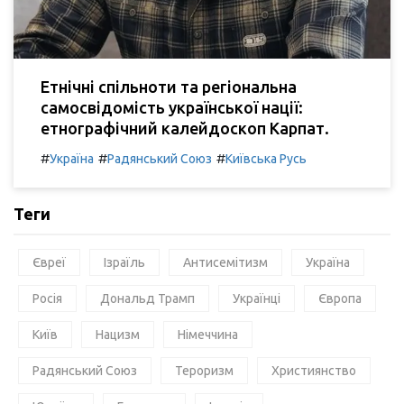
Етнічні спільноти та регіональна
самосвідомість української нації:
етнографічний калейдоскоп Карпат.
#
#
#
Україна
Радянський Союз
Київська Русь
Теги
Євреї
Ізраїль
Антисемітизм
Україна
Росія
Дональд Трамп
Українці
Європа
Київ
Нацизм
Німеччина
Радянський Союз
Тероризм
Християнство