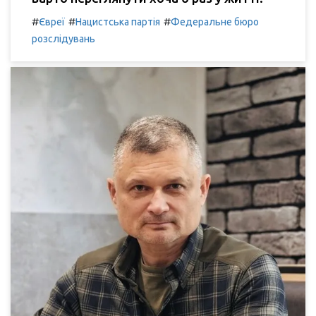
#
#
#
Євреї
Нацистська партія
Федеральне бюро
розслідувань