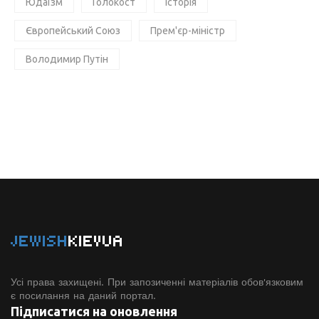
Юдаїзм
Голокост
Історія
Європейський Союз
Прем'єр-міністр
Володимир Путін
JEWISH
KIEVUA
Усі права захищені. При запозиченні матеріалів обов'язковим
є посилання на даний портал.
Підписатися на оновлення