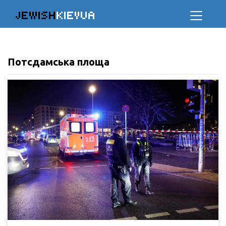
JEWISH
KIEVUA
Потсдамська площа