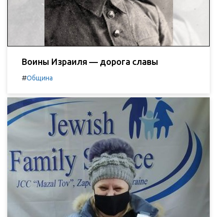
Воины Израиля — дорога славы
#
Община