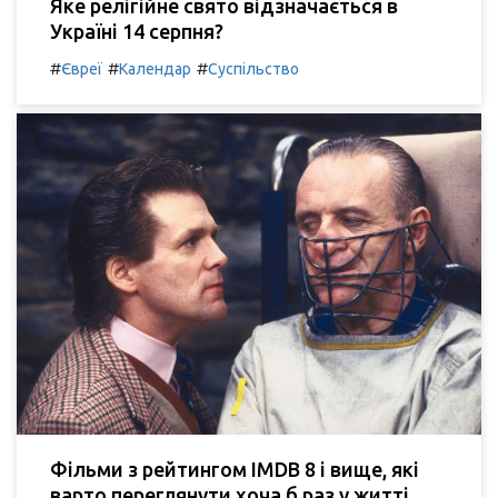
Яке релігійне свято відзначається в
Україні 14 серпня?
#
#
#
Євреї
Календар
Суспільство
Фільми з рейтингом IMDB 8 і вище, які
варто переглянути хоча б раз у житті.