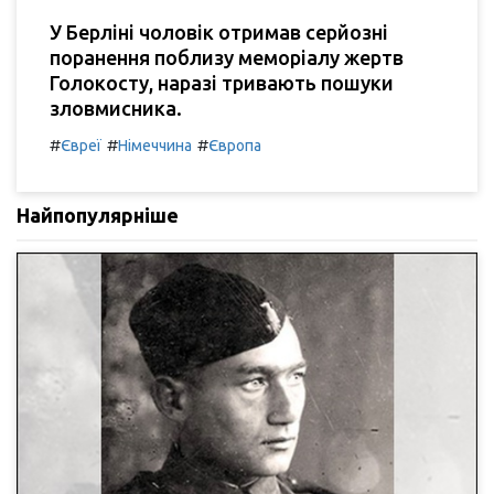
У Берліні чоловік отримав серйозні
поранення поблизу меморіалу жертв
Голокосту, наразі тривають пошуки
зловмисника.
#
#
#
Євреї
Німеччина
Європа
Найпопулярніше