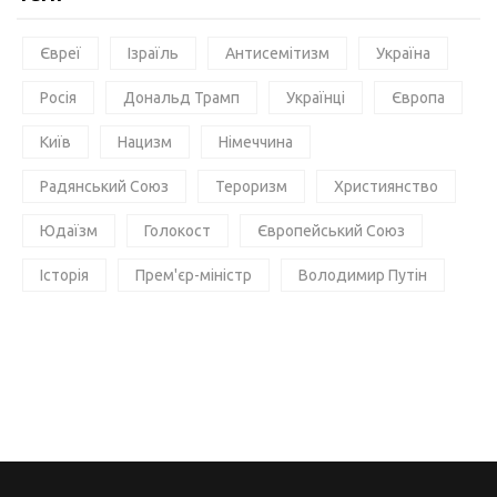
Євреї
Ізраїль
Антисемітизм
Україна
Росія
Дональд Трамп
Українці
Європа
Київ
Нацизм
Німеччина
Радянський Союз
Тероризм
Християнство
Юдаїзм
Голокост
Європейський Союз
Історія
Прем'єр-міністр
Володимир Путін