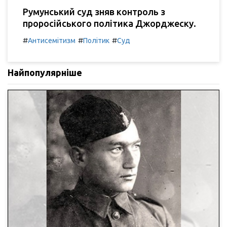
Румунський суд зняв контроль з
проросійського політика Джорджеску.
#
#
#
Антисемітизм
Політик
Суд
Найпопулярніше