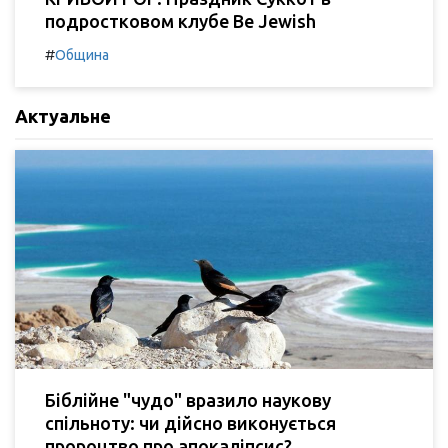
подростковом клубе Be Jewish
#
Община
Актуальне
Біблійне "чудо" вразило наукову
спільноту: чи дійсно виконується
пророцтво про апокаліпсис?