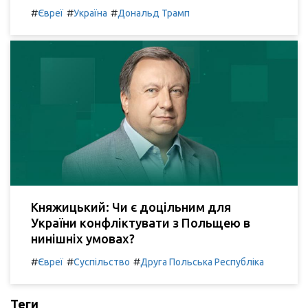
#
#
#
Євреї
Україна
Дональд Трамп
Княжицький: Чи є доцільним для
України конфліктувати з Польщею в
нинішніх умовах?
#
#
#
Євреї
Суспільство
Друга Польська Республіка
Теги