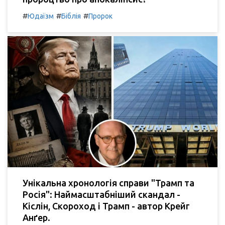
#
#
#
Юдаїзм
Біблія
Пророк
Унікальна хронологія справи "Трамп та
Росія": Наймасштабніший скандал -
Кіслін, Скороход і Трамп - автор Крейг
Анґер.