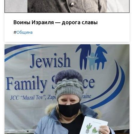
Воины Израиля — дорога славы
#
Община