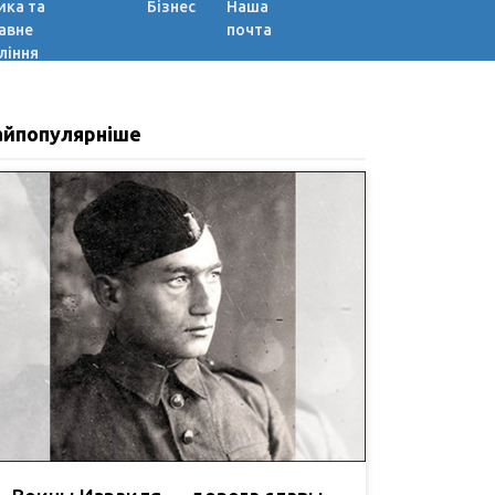
ика та
Бізнес
Наша
авне
почта
ління
айпопулярніше