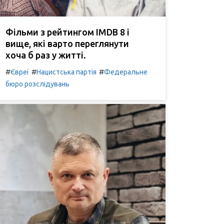
Фільми з рейтингом IMDB 8 і
вище, які варто переглянути
хоча б раз у житті.
#
#
#
Євреї
Нацистська партія
Федеральне
бюро розслідувань