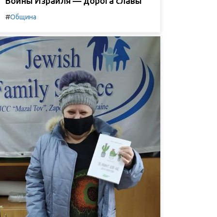
Воины Израиля — дорога славы
#
Община