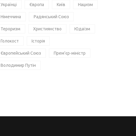
Українці
Європа
Київ
Нацизм
Німеччина
Радянський Союз
Тероризм
Християнство
Юдаїзм
Голокост
Історія
Європейський Союз
Прем'єр-міністр
Володимир Путін