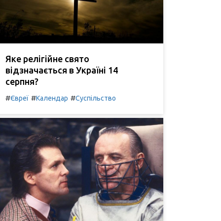
Яке релігійне свято
відзначається в Україні 14
серпня?
#
#
#
Євреї
Календар
Суспільство