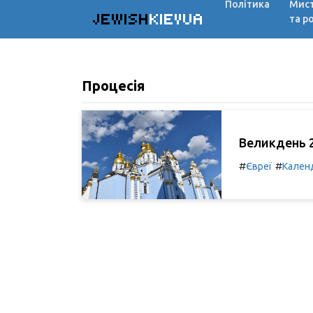
Політика
Мис
JEWISH
KIEVUA
та р
Процесія
Великдень 2
#
#
Євреї
Кален