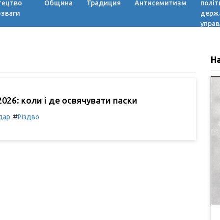
тецтво
Община
Традиция
Антисемитизм
політ
озваги
держ
управ
Н
026: коли і де освячувати паски
#
дар
Різдво