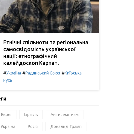
Етнічні спільноти та регіональна
самосвідомість української
нації: етнографічний
калейдоскоп Карпат.
#
#
#
Україна
Радянський Союз
Київська
Русь
еги
Євреї
Ізраїль
Антисемітизм
Україна
Росія
Дональд Трамп