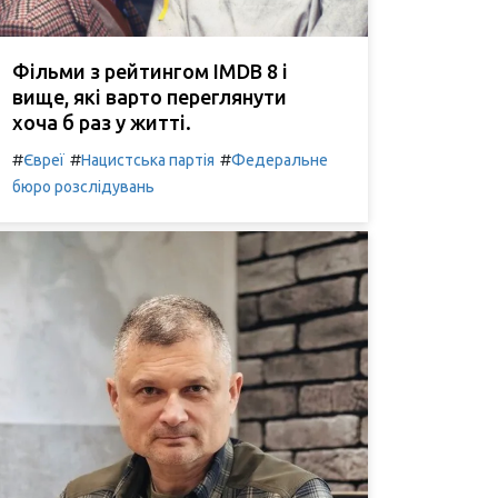
Фільми з рейтингом IMDB 8 і
вище, які варто переглянути
хоча б раз у житті.
#
#
#
Євреї
Нацистська партія
Федеральне
бюро розслідувань