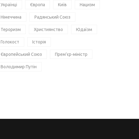
Українці
Європа
Київ
Нацизм
Німеччина
Радянський Союз
Тероризм
Християнство
Юдаїзм
Голокост
Історія
Європейський Союз
Прем'єр-міністр
Володимир Путін