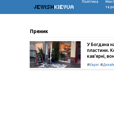
Політика
Мис
JEWISH
KIEVUA
та р
Пряник
У Богдана н
пластини. 
кав'ярні, во
#
#
Євреї
Дизай