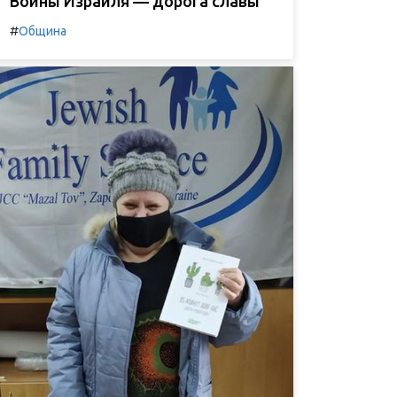
Воины Израиля — дорога славы
#
Община