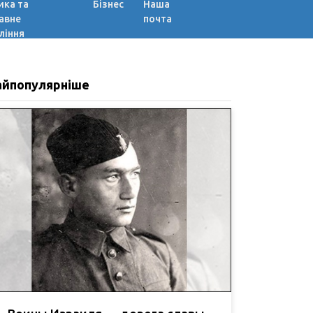
ика та
Бізнес
Наша
авне
почта
ління
айпопулярніше