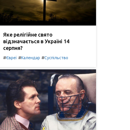
Яке релігійне свято
відзначається в Україні 14
серпня?
#
#
#
Євреї
Календар
Суспільство