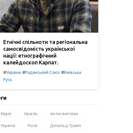
Етнічні спільноти та регіональна
самосвідомість української
нації: етнографічний
калейдоскоп Карпат.
#
#
#
Україна
Радянський Союз
Київська
Русь
еги
Євреї
Ізраїль
Антисемітизм
Україна
Росія
Дональд Трамп