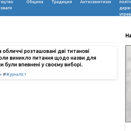
тецтво
Община
Традиция
Антисемитизм
політ
озваги
держ
управ
Н
а обличчі розташовані дві титанові
Коли виникло питання щодо назви для
ни були впевнені у своєму виборі.
#
н
Журналіст