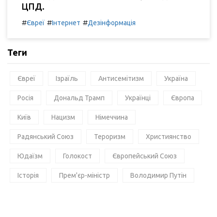
ЦПД.
#
#
#
Євреї
Інтернет
Дезінформація
Теги
Євреї
Ізраїль
Антисемітизм
Україна
Росія
Дональд Трамп
Українці
Європа
Київ
Нацизм
Німеччина
Радянський Союз
Тероризм
Християнство
Юдаїзм
Голокост
Європейський Союз
Історія
Прем'єр-міністр
Володимир Путін