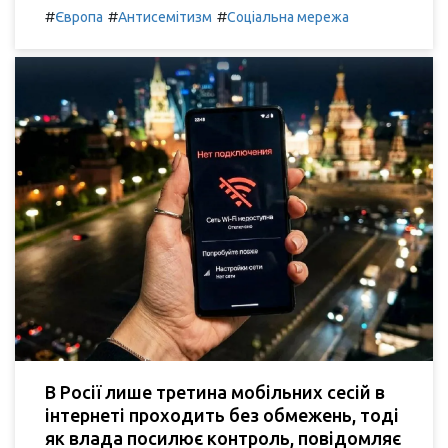
#
#
#
Європа
Антисемітизм
Соціальна мережа
В Росії лише третина мобільних сесій в
інтернеті проходить без обмежень, тоді
як влада посилює контроль, повідомляє