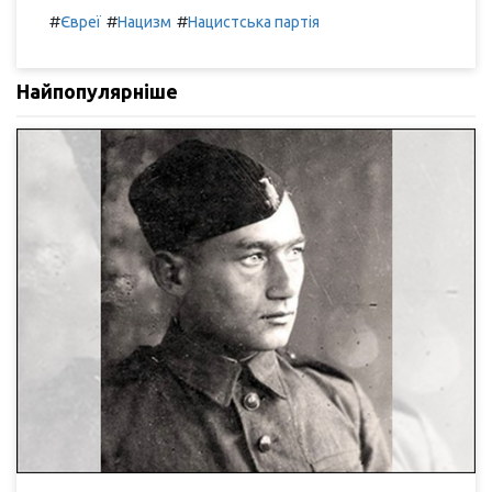
#
#
#
Євреї
Нацизм
Нацистська партія
Найпопулярніше