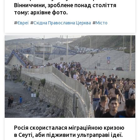
Вінниччини, зроблене понад століття
тому: архівне фото.
#
#
#
Євреї
Східна Православна Церква
Місто
Росія скористалася міграційною кризою
в Сеуті, аби підживити ультраправі ідеї.