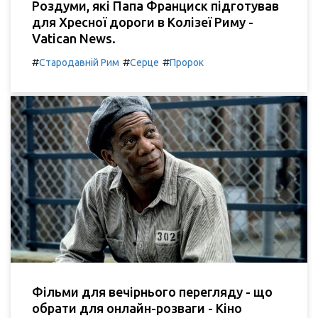
Роздуми, які Папа Франциск підготував
для Хресної дороги в Колізеї Риму -
Vatican News.
#
#
#
Стародавній Рим
Серце
Пророк
Фільми для вечірнього перегляду - що
обрати для онлайн-розваги - Кіно