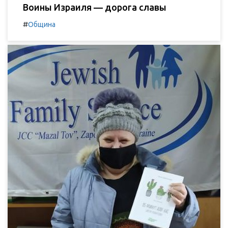
Воины Израиля — дорога славы
#
Община