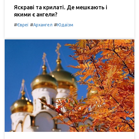
Яскраві та крилаті. Де мешкають і
якими є ангели?
#
#
#
Євреї
Архангел
Юдаїзм