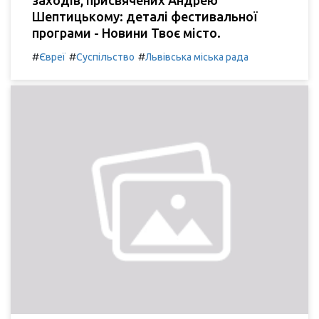
заходів, присвячених Андрею
Шептицькому: деталі фестивальної
програми - Новини Твоє місто.
#
#
#
Євреї
Суспільство
Львівська міська рада