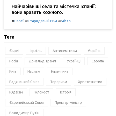
Найчарівніші села та містечка Іспанії:
вони вразять кожного.
#
#
#
Євреї
Стародавній Рим
Місто
Теги
Євреї
Ізраїль
Антисемітизм
Україна
Росія
Дональд Трамп
Українці
Європа
Київ
Нацизм
Німеччина
Радянський Союз
Тероризм
Християнство
Юдаїзм
Голокост
Історія
Європейський Союз
Прем'єр-міністр
Володимир Путін