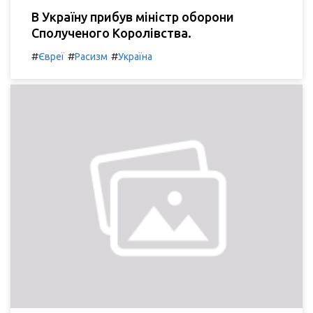
В Україну прибув міністр оборони
Сполученого Королівства.
#
#
#
Євреї
Расизм
Україна