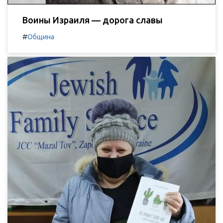
Воины Израиля — дорога славы
#
Община