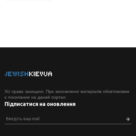
JEWISH
KIEVUA
Усі права захищені. При запозиченні матеріалів обов'язковим
є посилання на даний портал.
Підписатися на оновлення