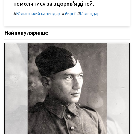
помолитися за здоров'я дітей.
#
#
#
Юліанський календар
Євреї
Календар
Найпопулярніше