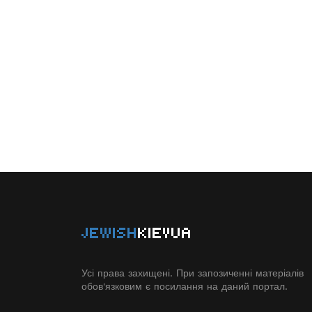
JEWISH
KIEVUA
Усі права захищені. При запозиченні матеріалів
обов'язковим є посилання на даний портал.