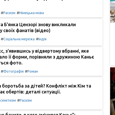
#
#
Расизм
Німецька мова
та Б'янка Цензорі знову викликали
у своїх фанатів (відео)
#
#
Соціальна мережа
Індія
, з'явившись у відвертому вбранні, яке
ло її форми, порівняли з дружиною Каньє
ться фото.
#
#
Фотографія
Роман
 боротьба за дітей? Конфлікт між Кім та
є обертів: деталі ситуації.
#
семітизм
Расизм
но бачити, в кого змінився Каньє":