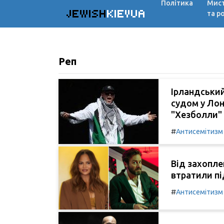
Політика
Мис
JEWISH
KIEVUA
та р
Реп
Ірландський
судом у Лон
"Хезболли" 
#
Антисемітизм
Від захопле
втратили пі
#
Антисемітизм