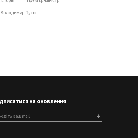
Історія
Прем'єр-міністр
Володимир Путін
ідписатися на оновлення