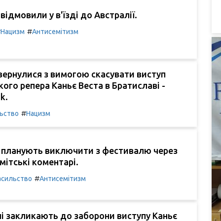
відмовили у в'їзді до Австралії.
#
#
Нацизм
Антисемітизм
вернулися з вимогою скасувати виступ
ого репера Каньє Веста в Братиславі -
k.
#
льство
Нацизм
а планують виключити з фестивалю через
мітські коментарі.
#
асильство
Антисемітизм
і закликають до заборони виступу Каньє