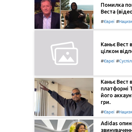
Помилка по
Веста (віде
#
#
Євреї
Нациз
Каньє Вест 
цілком відп
#
#
Євреї
Суспі
Каньє Вест 
платформі T
його аккаун
гри.
#
#
Євреї
Нациз
Adidas опин
звинуваченн