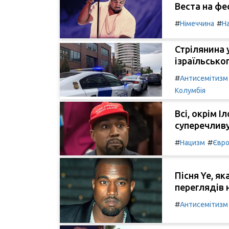
Веста на фе
#
#
Німеччина
Н
Стрілянина 
ізраїльсько
#
Антисемітизм
Колумбія
Всі, окрім І
суперечливу
#
#
Нацизм
Євро
Пісня Ye, я
переглядів 
#
Антисемітизм