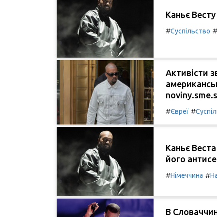
Каньє Весту 
#
Суспільство
Активісти з
американськ
noviny.sme.s
#
#
Євреї
Суспі
Каньє Вест
його антисе
#
#
Німеччина
Н
В Словаччин