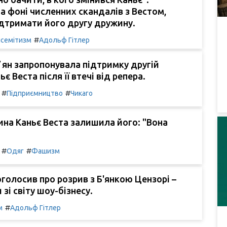
а фоні численних скандалів з Вестом,
дтримати його другу дружину.
#
семітизм
Адольф Гітлер
ян запропонувала підтримку другій
є Веста після її втечі від репера.
#
#
Підприємництво
Чикаго
на Каньє Веста залишила його: "Вона
#
#
Одяг
Фашизм
оголосив про розрив з Б'янкою Цензорі –
 зі світу шоу-бізнесу.
#
м
Адольф Гітлер