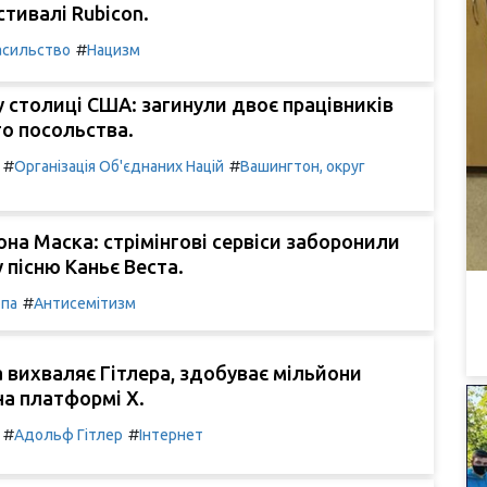
стивалі Rubicon.
#
асильство
Нацизм
у столиці США: загинули двоє працівників
го посольства.
#
#
Організація Об'єднаних Націй
Вашингтон, округ
лона Маска: стрімінгові сервіси заборонили
 пісню Каньє Веста.
#
па
Антисемітизм
ка вихваляє Гітлера, здобуває мільйони
на платформі X.
#
#
Адольф Гітлер
Інтернет