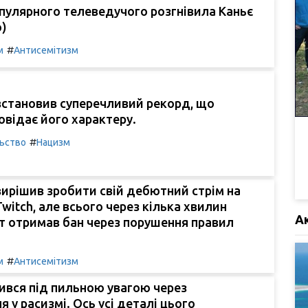
пулярного телеведучого розгнівила Каньє
о)
#
м
Антисемітизм
встановив суперечливий рекорд, що
овідає його характеру.
#
льство
Нацизм
вирішив зробити свій дебютний стрім на
witch, але всього через кілька хвилин
А
т отримав бан через порушення правил
#
м
Антисемітизм
ився під пильною увагою через
я у расизмі. Ось усі деталі цього