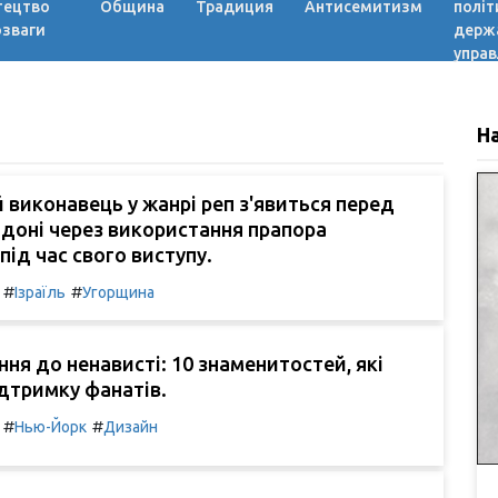
тецтво
Община
Традиция
Антисемитизм
політ
озваги
держ
управ
Н
 виконавець у жанрі реп з'явиться перед
доні через використання прапора
під час свого виступу.
#
#
Ізраїль
Угорщина
ння до ненависті: 10 знаменитостей, які
дтримку фанатів.
#
#
Нью-Йорк
Дизайн