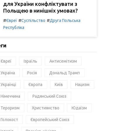
для України конфліктувати з
Польщею в нинішніх умовах?
#
#
#
Євреї
Суспільство
Друга Польська
Республіка
еги
Євреї
Ізраїль
Антисемітизм
Україна
Росія
Дональд Трамп
Українці
Європа
Київ
Нацизм
Німеччина
Радянський Союз
Тероризм
Християнство
Юдаїзм
Голокост
Європейський Союз