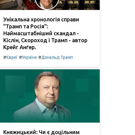
Унікальна хронологія справи
"Трамп та Росія":
Наймасштабніший скандал -
Кіслін, Скороход і Трамп - автор
Крейг Анґер.
#
#
#
Євреї
Україна
Дональд Трамп
Княжицький: Чи є доцільним