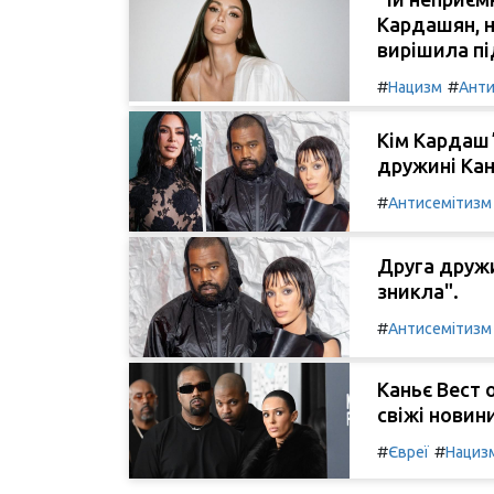
Кардашян, н
вирішила пі
#
#
Нацизм
Анти
Кім Кардашʼ
дружині Кань
#
Антисемітизм
Друга дружи
зникла".
#
Антисемітизм
Каньє Вест 
свіжі новини
#
#
Євреї
Нациз