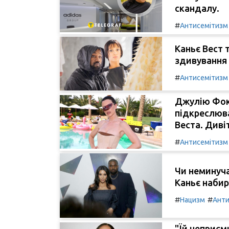
скандалу.
#
Антисемітизм
Каньє Вест 
здивування 
#
Антисемітизм
Джулію Фокс
підкреслюва
Веста. Диві
#
Антисемітизм
Чи неминуча
Каньє набира
#
#
Нацизм
Анти
"Їй неприєм