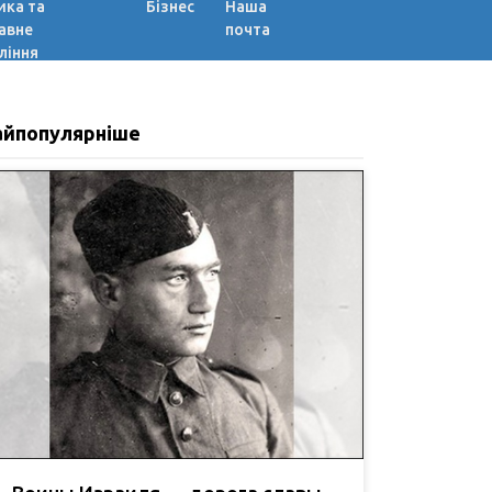
ика та
Бізнес
Наша
авне
почта
ління
айпопулярніше