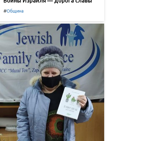
Воины Израиля — дорога славы
#
Община