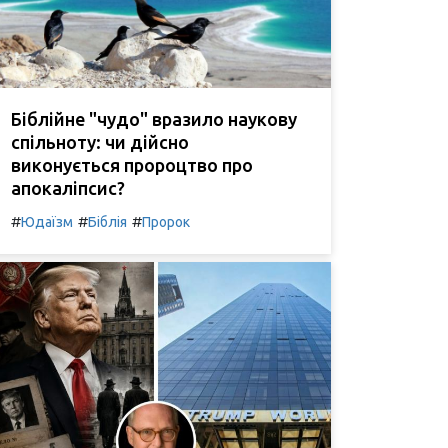
Біблійне "чудо" вразило наукову
спільноту: чи дійсно
виконується пророцтво про
апокаліпсис?
#
#
#
Юдаїзм
Біблія
Пророк