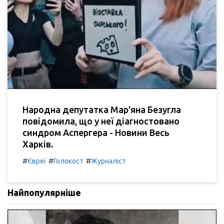
Народна депутатка Мар'яна Безугла
повідомила, що у неї діагностовано
синдром Аспергера - Новини Весь
Харків.
#
#
#
Євреї
Голокост
Журналіст
Найпопулярніше