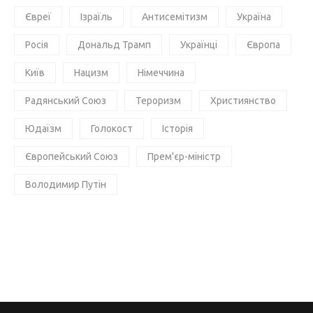
Євреї
Ізраїль
Антисемітизм
Україна
Росія
Дональд Трамп
Українці
Європа
Київ
Нацизм
Німеччина
Радянський Союз
Тероризм
Християнство
Юдаїзм
Голокост
Історія
Європейський Союз
Прем'єр-міністр
Володимир Путін