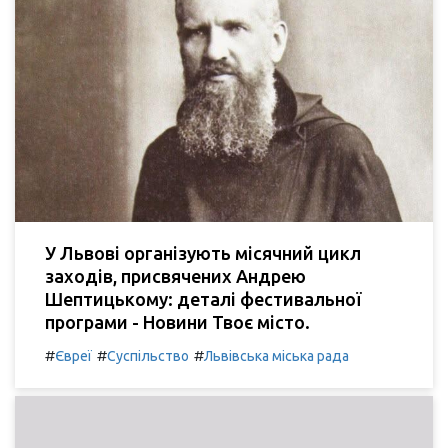
У Львові організують місячний цикл
заходів, присвячених Андрею
Шептицькому: деталі фестивальної
програми - Новини Твоє місто.
#
#
#
Євреї
Суспільство
Львівська міська рада