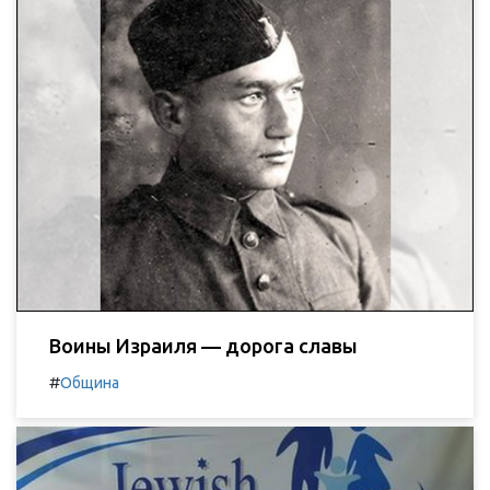
Воины Израиля — дорога славы
#
Община