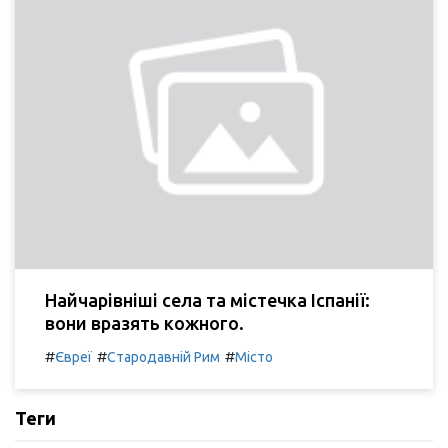
Найчарівніші села та містечка Іспанії:
вони вразять кожного.
#
#
#
Євреї
Стародавній Рим
Місто
Теги