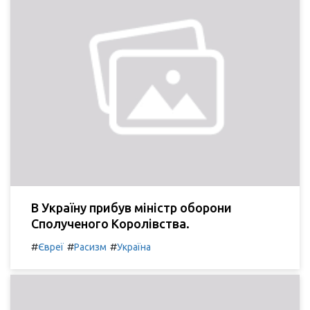
В Україну прибув міністр оборони
Сполученого Королівства.
#
#
#
Євреї
Расизм
Україна