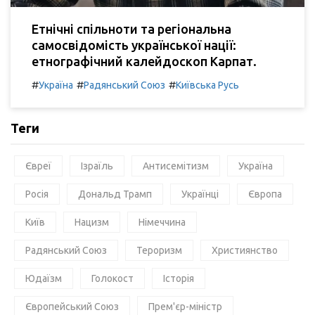
Етнічні спільноти та регіональна
самосвідомість української нації:
етнографічний калейдоскоп Карпат.
#
#
#
Україна
Радянський Союз
Київська Русь
Теги
Євреї
Ізраїль
Антисемітизм
Україна
Росія
Дональд Трамп
Українці
Європа
Київ
Нацизм
Німеччина
Радянський Союз
Тероризм
Християнство
Юдаїзм
Голокост
Історія
Європейський Союз
Прем'єр-міністр