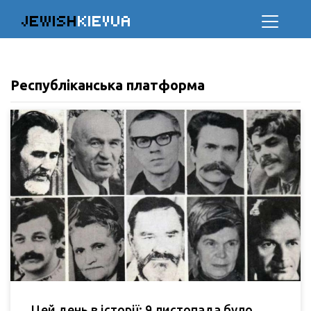
JEWISH
KIEVUA
Республіканська платформа
Цей день в історії: 9 листопада було