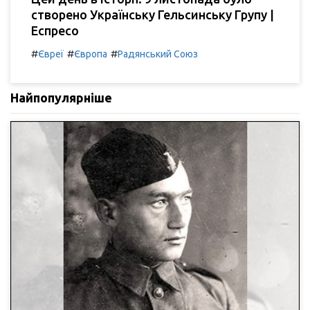
створено Українську Гельсинську Групу |
Еспресо
#
#
#
Євреї
Європа
Радянський Союз
Найпопулярніше