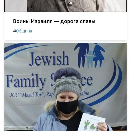
Воины Израиля — дорога славы
#
Община