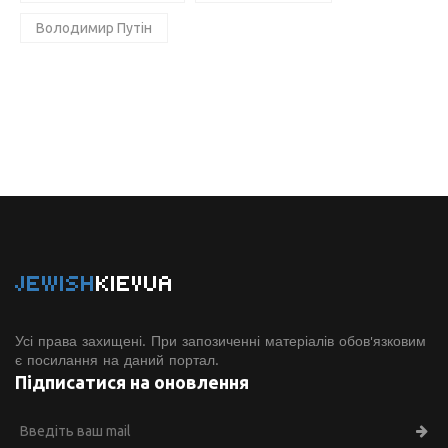
Володимир Путін
JEWISH
KIEVUA
Усі права захищені. При запозиченні матеріалів обов'язковим
є посилання на даний портал.
Підписатися на оновлення