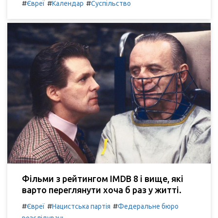
#
#
#
Євреї
Календар
Суспільство
Фільми з рейтингом IMDB 8 і вище, які
варто переглянути хоча б раз у житті.
#
#
#
Євреї
Нацистська партія
Федеральне бюро
розслідувань