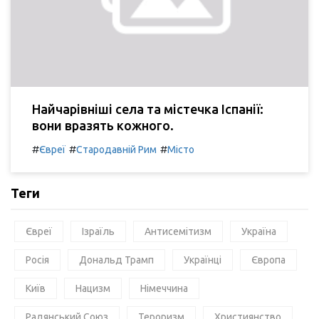
Найчарівніші села та містечка Іспанії:
вони вразять кожного.
#
#
#
Євреї
Стародавній Рим
Місто
Теги
Євреї
Ізраїль
Антисемітизм
Україна
Росія
Дональд Трамп
Українці
Європа
Київ
Нацизм
Німеччина
Радянський Союз
Тероризм
Християнство