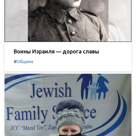
Воины Израиля — дорога славы
#
Община