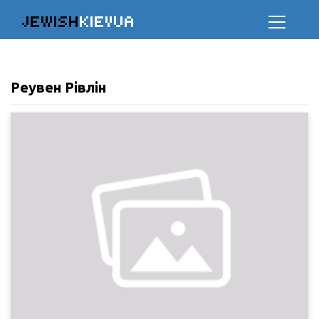
JEWISH
KIEVUA
Реувен Рівлін