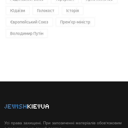
Юдаїзм
Голокост
Історія
Європейський Союз
Прем'єр-міністр
Володимир Путін
JEWISH
KIEVUA
Усі права захищені. При запозиченні матеріалів обов'язковим