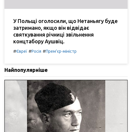
У Польщі оголосили, що Нетаньягу буде
затримано, якщо він відвідає
святкування річниці звільнення
концтабору Аушвіц.
#
#
#
Євреї
Росія
Прем'єр-міністр
Найпопулярніше