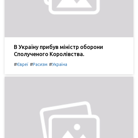
В Україну прибув міністр оборони
Сполученого Королівства.
#
#
#
Євреї
Расизм
Україна