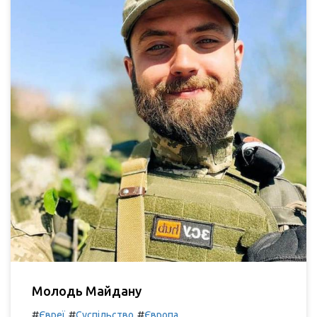
Молодь Майдану
#
#
#
Євреї
Суспільство
Європа