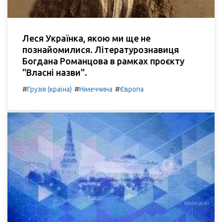
Леся Українка, якою ми ще не
познайомилися. Літературознавиця
Богдана Романцова в рамках проєкту
"Власні назви".
#
#
#
Грузія (країна)
Німеччина
Європа