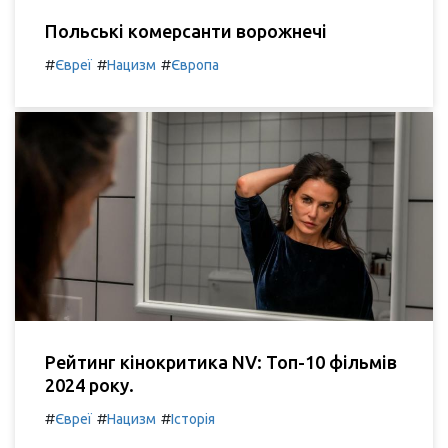
Польські комерсанти ворожнечі
#
#
#
Євреї
Нацизм
Європа
Рейтинг кінокритика NV: Топ-10 фільмів
2024 року.
#
#
#
Євреї
Нацизм
Історія