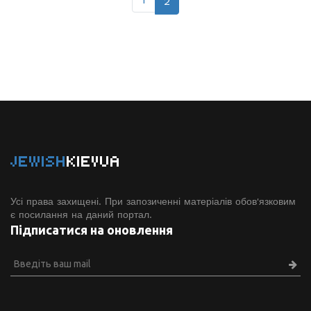
1
2
JEWISH
KIEVUA
Усі права захищені. При запозиченні матеріалів обов'язковим
є посилання на даний портал.
Підписатися на оновлення