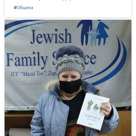
#
Община