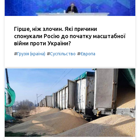
Гірше, ніж злочин. Які причини
спонукали Росію до початку масштабної
війни проти України?
#
#
#
Грузія (країна)
Суспільство
Європа