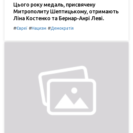
Цього року медаль, присвячену
Митрополиту Шептицькому, отримають
Ліна Костенко та Бернар-Анрі Леві.
#
#
#
Євреї
Нацизм
Демократія