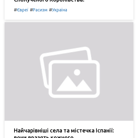
#
#
#
Євреї
Расизм
Україна
Найчарівніші села та містечка Іспанії:
вони вразять кожного.