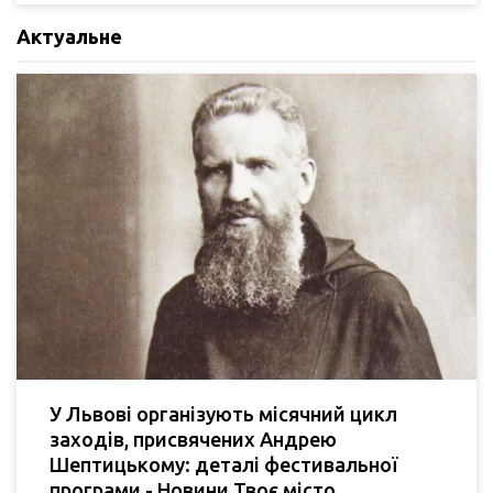
Актуальне
У Львові організують місячний цикл
заходів, присвячених Андрею
Шептицькому: деталі фестивальної
програми - Новини Твоє місто.