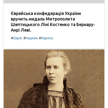
Єврейська конфедерація України
вручить медаль Митрополита
Шептицького Ліні Костенко та Бернару-
Анрі Леві.
#
#
#
Євреї
Нацизм
Європа