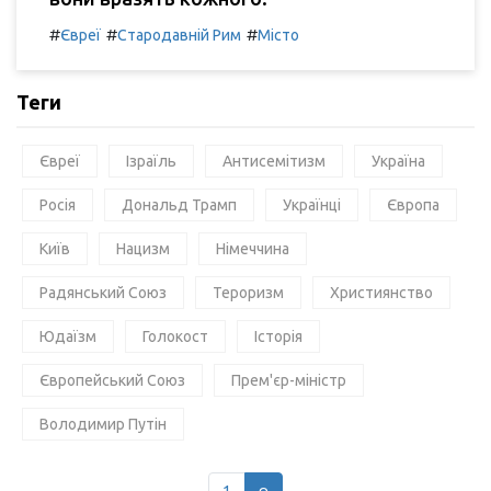
#
#
#
Євреї
Стародавній Рим
Місто
Теги
Євреї
Ізраїль
Антисемітизм
Україна
Росія
Дональд Трамп
Українці
Європа
Київ
Нацизм
Німеччина
Радянський Союз
Тероризм
Християнство
Юдаїзм
Голокост
Історія
Європейський Союз
Прем'єр-міністр
Володимир Путін