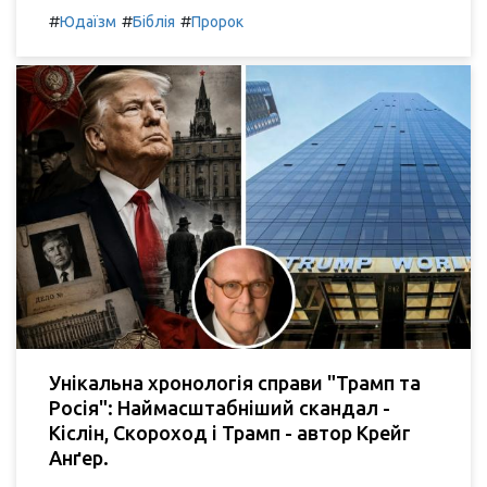
#
#
#
Юдаїзм
Біблія
Пророк
Унікальна хронологія справи "Трамп та
Росія": Наймасштабніший скандал -
Кіслін, Скороход і Трамп - автор Крейг
Анґер.