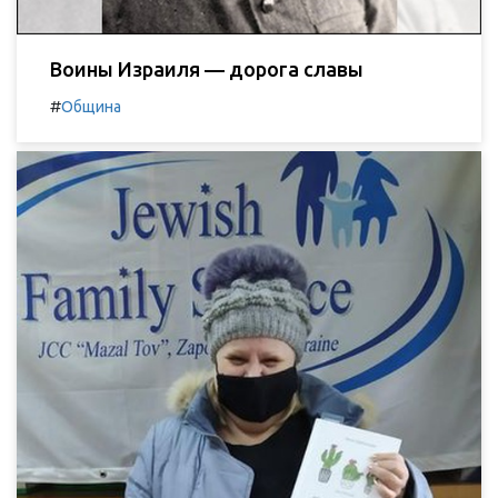
Воины Израиля — дорога славы
#
Община