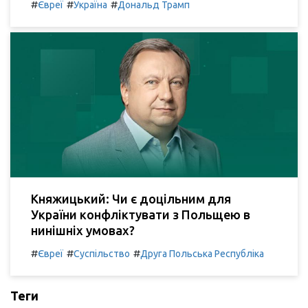
#
#
#
Євреї
Україна
Дональд Трамп
Княжицький: Чи є доцільним для
України конфліктувати з Польщею в
нинішніх умовах?
#
#
#
Євреї
Суспільство
Друга Польська Республіка
Теги