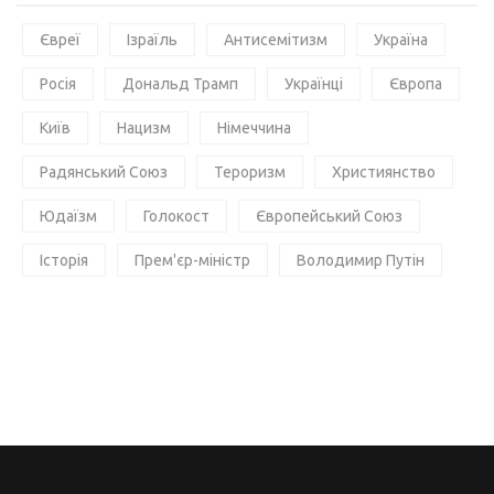
Євреї
Ізраїль
Антисемітизм
Україна
Росія
Дональд Трамп
Українці
Європа
Київ
Нацизм
Німеччина
Радянський Союз
Тероризм
Християнство
Юдаїзм
Голокост
Європейський Союз
Історія
Прем'єр-міністр
Володимир Путін