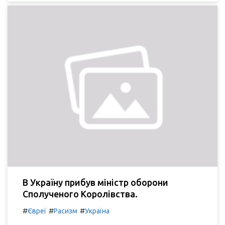
В Україну прибув міністр оборони
Сполученого Королівства.
#
#
#
Євреї
Расизм
Україна