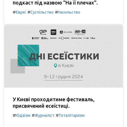
подкаст під назвою "На її плечах".
#
#
#
Євреї
Суспільство
Насильство
У Києві проходитиме фестиваль,
присвячений есеїстиці.
#
#
#
Юдаїзм
Журналіст
Тоталітаризм