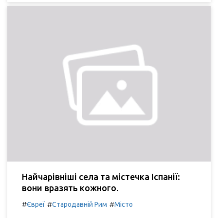
Найчарівніші села та містечка Іспанії:
вони вразять кожного.
#
#
#
Євреї
Стародавній Рим
Місто