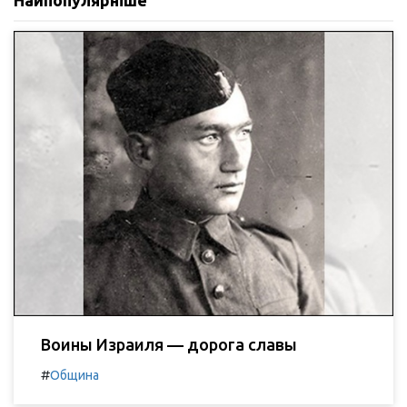
Найпопулярніше
Воины Израиля — дорога славы
#
Община