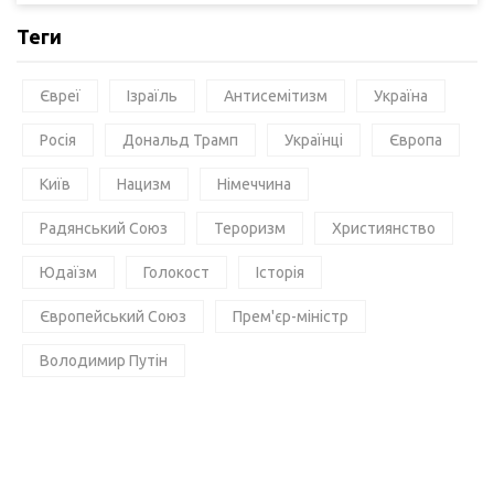
Теги
Євреї
Ізраїль
Антисемітизм
Україна
Росія
Дональд Трамп
Українці
Європа
Київ
Нацизм
Німеччина
Радянський Союз
Тероризм
Християнство
Юдаїзм
Голокост
Історія
Європейський Союз
Прем'єр-міністр
Володимир Путін