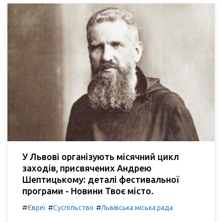
У Львові організують місячний цикл
заходів, присвячених Андрею
Шептицькому: деталі фестивальної
програми - Новини Твоє місто.
#
#
#
Євреї
Суспільство
Львівська міська рада