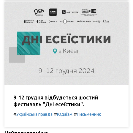
9-12 грудня відбудеться шостий
фестиваль "Дні есеїстики".
#
#
#
Українська правда
Юдаїзм
Письменник